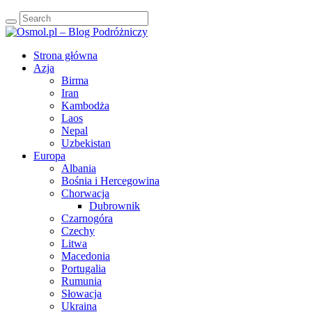
Strona główna
Azja
Birma
Iran
Kambodża
Laos
Nepal
Uzbekistan
Europa
Albania
Bośnia i Hercegowina
Chorwacja
Dubrownik
Czarnogóra
Czechy
Litwa
Macedonia
Portugalia
Rumunia
Słowacja
Ukraina