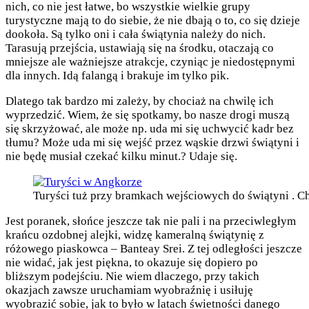
nich, co nie jest łatwe, bo wszystkie wielkie grupy
turystyczne mają to do siebie, że nie dbają o to, co się dzieje
dookoła. Są tylko oni i cała świątynia należy do nich.
Tarasują przejścia, ustawiają się na środku, otaczają co
mniejsze ale ważniejsze atrakcje, czyniąc je niedostępnymi
dla innych. Idą falangą i brakuje im tylko pik.
Dlatego tak bardzo mi zależy, by chociaż na chwilę ich
wyprzedzić. Wiem, że się spotkamy, bo nasze drogi muszą
się skrzyżować, ale może np. uda mi się uchwycić kadr bez
tłumu? Może uda mi się wejść przez wąskie drzwi świątyni i
nie będę musiał czekać kilku minut.? Udaje się.
Turyści tuż przy bramkach wejściowych do świątyni . C
Jest poranek, słońce jeszcze tak nie pali i na przeciwległym
krańcu ozdobnej alejki, widzę kameralną świątynię z
różowego piaskowca – Banteay Srei. Z tej odległości jeszcze
nie widać, jak jest piękna, to okazuje się dopiero po
bliższym podejściu. Nie wiem dlaczego, przy takich
okazjach zawsze uruchamiam wyobraźnię i usiłuję
wyobrazić sobie, jak to było w latach świetności danego