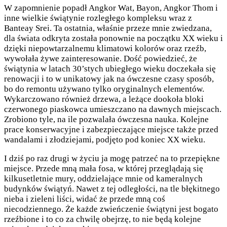
W zapomnienie popadł Angkor Wat, Bayon, Angkor Thom i
inne wielkie świątynie rozległego kompleksu wraz z
Banteay Srei. Ta ostatnia, właśnie przeze mnie zwiedzana,
dla świata odkryta została ponownie na początku XX wieku i
dzięki niepowtarzalnemu klimatowi kolorów oraz rzeźb,
wywołała żywe zainteresowanie. Dość powiedzieć, że
świątynia w latach 30’stych ubiegłego wieku doczekała się
renowacji i to w unikatowy jak na ówczesne czasy sposób,
bo do remontu używano tylko oryginalnych elementów.
Wykarczowano również drzewa, a leżące dookoła bloki
czerwonego piaskowca umieszczano na dawnych miejscach.
Zrobiono tyle, na ile pozwalała ówczesna nauka. Kolejne
prace konserwacyjne i zabezpieczające miejsce także przed
wandalami i złodziejami, podjęto pod koniec XX wieku.
I dziś po raz drugi w życiu ja mogę patrzeć na to przepiękne
miejsce. Przede mną mała fosa, w której przeglądają się
kilkusetletnie mury, oddzielające mnie od kameralnych
budynków świątyń. Nawet z tej odległości, na tle błękitnego
nieba i zieleni liści, widać że przede mną coś
niecodziennego. Że każde zwieńczenie świątyni jest bogato
rzeźbione i to co za chwilę obejrzę, to nie będą kolejne