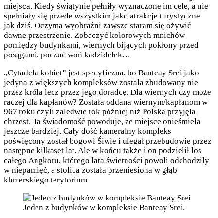
miejsca. Kiedy świątynie pełniły wyznaczone im cele, a nie
spełniały się przede wszystkim jako atrakcje turystyczne,
jak dziś. Oczyma wyobraźni zawsze staram się ożywić
dawne przestrzenie. Zobaczyć kolorowych mnichów
pomiędzy budynkami, wiernych bijących pokłony przed
posągami, poczuć woń kadzidełek…
„Cytadela kobiet” jest specyficzna, bo Banteay Srei jako
jedyna z większych kompleksów została zbudowany nie
przez króla lecz przez jego doradcę. Dla wiernych czy może
raczej dla kapłanów? Została oddana wiernym/kapłanom w
967 roku czyli zaledwie rok później niż Polska przyjęła
chrzest. Ta świadomość powoduje, że miejsce onieśmiela
jeszcze bardziej. Cały dość kameralny kompleks
poświęcony został bogowi Śiwie i ulegał przebudowie przez
następne kilkaset lat. Ale w końcu także i on podzielił los
całego Angkoru, którego lata świetności powoli odchodziły
w niepamięć, a stolica została przeniesiona w głąb
khmerskiego terytorium.
Jeden z budynków w kompleksie Banteay Srei.