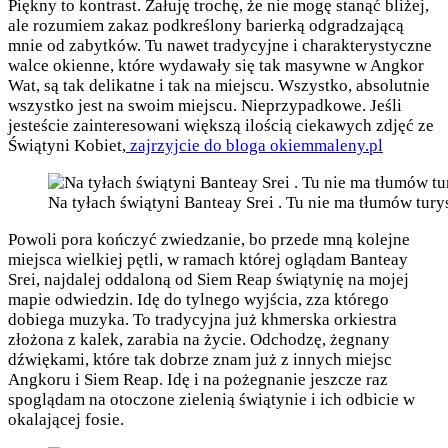
Piękny to kontrast. Żałuję trochę, że nie mogę stanąć bliżej,
ale rozumiem zakaz podkreślony barierką odgradzającą
mnie od zabytków. Tu nawet tradycyjne i charakterystyczne
walce okienne, które wydawały się tak masywne w Angkor
Wat, są tak delikatne i tak na miejscu. Wszystko, absolutnie
wszystko jest na swoim miejscu. Nieprzypadkowe. Jeśli
jesteście zainteresowani większą ilością ciekawych zdjęć ze
Świątyni Kobiet,
zajrzyjcie do bloga okiemmaleny.pl
Na tyłach świątyni Banteay Srei . Tu nie ma tłumów turys
Powoli pora kończyć zwiedzanie, bo przede mną kolejne
miejsca wielkiej pętli, w ramach której oglądam Banteay
Srei, najdalej oddaloną od Siem Reap świątynię na mojej
mapie odwiedzin. Idę do tylnego wyjścia, zza którego
dobiega muzyka. To tradycyjna już khmerska orkiestra
złożona z kalek, zarabia na życie. Odchodzę, żegnany
dźwiękami, które tak dobrze znam już z innych miejsc
Angkoru i Siem Reap. Idę i na pożegnanie jeszcze raz
spoglądam na otoczone zielenią świątynie i ich odbicie w
okalającej fosie.