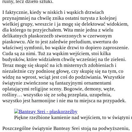
ruiny, lecz dzieło sztuki.
I faktycznie, kiedy w niskich i wąskich drzwiach
przynajmniej na chwilę znika ostatni turysta z kolejnej
wielkiej grupy, wreszcie i ja mogę się delektować widokiem,
dla którego tu przyjechałem. Wita mnie jedna z wielu
delikatnych płaskorzeźb stworzonych w czerwonym
piaskowcu. Ale to jest zaledwie preludium, uwertura do
właściwej symfonii, bo wąskie drzwi to dopiero zaproszenie.
Cuda są za nimi. Tuż za wąskim wejściem, stoi kilka
budynków, które widziałem chwilę wcześniej na tle zieleni.
Teraz mogę się skupić na ich misternych zdobieniach i
niezależnie czy podniosę głowę, czy skupię się na tym, co
widzę na wprost, wciąż jest coś do podziwiania. Wszystkie
świątynie zwieńczone są fantazyjnymi ornamentami
oplatającymi religijne sceny. Bogowie, demony, węże,
rośliny… wszystko się ze sobą przeplata, uzupełnia,
wszystko jest harmonijne i nie ma tu miejsca na przypadek.
Piękne rzeźbione kamienie nad wejściem, to w świątyni 
Poszczególne świątynie Banteay Srei stoją na podwyższeniu,