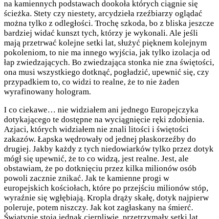
na kamiennych podstawach dookoła których ciągnie się
ścieżka. Stety czy niestety, arcydzieła rzeźbiarzy oglądać
można tylko z odległości. Trochę szkoda, bo z bliska jeszcze
bardziej widać kunszt tych, którzy je wykonali. Ale jeśli
mają przetrwać kolejne setki lat, służyć pięknem kolejnym
pokoleniom, to nie ma innego wyjścia, jak tylko izolacja od
łap zwiedzających. Bo zwiedzająca stonka nie zna świętości,
ona musi wszystkiego dotknąć, pogładzić, upewnić się, czy
przypadkiem to, co widzi to realne, że to nie żaden
wyrafinowany hologram.
I co ciekawe… nie widziałem ani jednego Europejczyka
dotykającego te dostępne na wyciągnięcie ręki zdobienia.
Azjaci, których widziałem nie znali litości i świętości
zakazów. Łapska wędrowały od jednej płaskorzeźby do
drugiej. Jakby każdy z tych niedowiarków tylko przez dotyk
mógł się upewnić, że to co widzą, jest realne. Jest, ale
obstawiam, że po dotknięciu przez kilka milionów osób
powoli zacznie znikać. Jak te kamienne progi w
europejskich kościołach, które po przejściu milionów stóp,
wyraźnie się wgłębiają. Kropla drąży skałę, dotyk najpierw
poleruje, potem niszczy. Jak kot zagłaskany na śmierć.
Świątynie stoją jednak cierpliwie, przetrzymały setki lat,