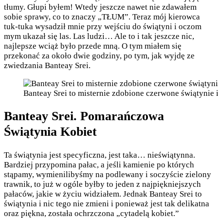
tłumy. Głupi byłem! Wtedy jeszcze nawet nie zdawałem
sobie sprawy, co to znaczy „TŁUM”. Teraz mój kierowca
tuk-tuka wysadził mnie przy wejściu do świątyni i oczom
mym ukazał się las. Las ludzi… Ale to i tak jeszcze nic,
najlepsze wciąż było przede mną. O tym miałem się
przekonać za około dwie godziny, po tym, jak wyjdę ze
zwiedzania Banteay Srei.
Banteay Srei to misternie zdobione czerwone świątynie i
Banteay Srei. Pomarańczowa
Świątynia Kobiet
Ta świątynia jest specyficzna, jest taka… nieświątynna.
Bardziej przypomina pałac, a jeśli kamienie po których
stąpamy, wymienilibyśmy na podlewany i soczyście zielony
trawnik, to już w ogóle byłby to jeden z najpiękniejszych
pałaców, jakie w życiu widziałem. Jednak Banteay Srei to
świątynia i nic tego nie zmieni i ponieważ jest tak delikatna
oraz piękna, została ochrzczona „cytadelą kobiet.”