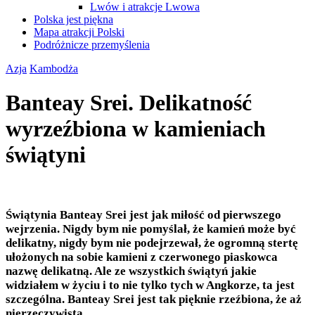
Lwów i atrakcje Lwowa
Polska jest piękna
Mapa atrakcji Polski
Podróżnicze przemyślenia
Azja
Kambodża
Banteay Srei. Delikatność
wyrzeźbiona w kamieniach
świątyni
Świątynia Banteay Srei jest jak miłość od pierwszego
wejrzenia. Nigdy bym nie pomyślał, że kamień może być
delikatny, nigdy bym nie podejrzewał, że ogromną stertę
ułożonych na sobie kamieni z czerwonego piaskowca
nazwę delikatną. Ale ze wszystkich świątyń jakie
widziałem w życiu i to nie tylko tych w Angkorze, ta jest
szczególna. Banteay Srei jest tak pięknie rzeźbiona, że aż
nierzeczywista.