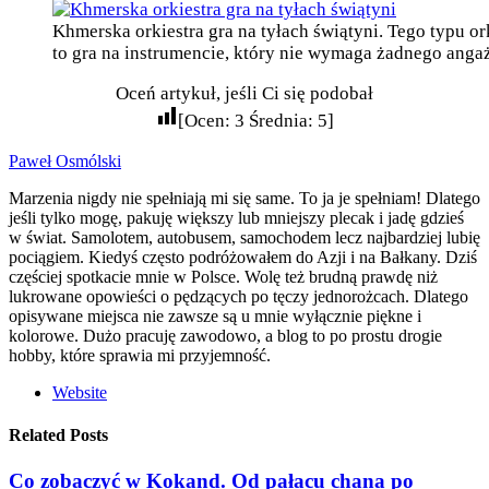
Khmerska orkiestra gra na tyłach świątyni. Tego typu ork
to gra na instrumencie, który nie wymaga żadnego an
Oceń artykuł, jeśli Ci się podobał
[Ocen:
3
Średnia:
5
]
Paweł Osmólski
Marzenia nigdy nie spełniają mi się same. To ja je spełniam! Dlatego
jeśli tylko mogę, pakuję większy lub mniejszy plecak i jadę gdzieś
w świat. Samolotem, autobusem, samochodem lecz najbardziej lubię
pociągiem. Kiedyś często podróżowałem do Azji i na Bałkany. Dziś
częściej spotkacie mnie w Polsce. Wolę też brudną prawdę niż
lukrowane opowieści o pędzących po tęczy jednorożcach. Dlatego
opisywane miejsca nie zawsze są u mnie wyłącznie piękne i
kolorowe. Dużo pracuję zawodowo, a blog to po prostu drogie
hobby, które sprawia mi przyjemność.
Website
Related Posts
Co zobaczyć w Kokand. Od pałacu chana po