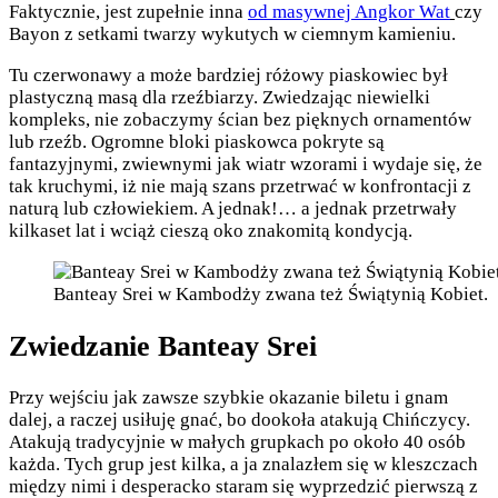
Faktycznie, jest zupełnie inna
od masywnej Angkor Wat
czy
Bayon z setkami twarzy wykutych w ciemnym kamieniu.
Tu czerwonawy a może bardziej różowy piaskowiec był
plastyczną masą dla rzeźbiarzy. Zwiedzając niewielki
kompleks, nie zobaczymy ścian bez pięknych ornamentów
lub rzeźb. Ogromne bloki piaskowca pokryte są
fantazyjnymi, zwiewnymi jak wiatr wzorami i wydaje się, że
tak kruchymi, iż nie mają szans przetrwać w konfrontacji z
naturą lub człowiekiem. A jednak!… a jednak przetrwały
kilkaset lat i wciąż cieszą oko znakomitą kondycją.
Banteay Srei w Kambodży zwana też Świątynią Kobiet.
Zwiedzanie Banteay Srei
Przy wejściu jak zawsze szybkie okazanie biletu i gnam
dalej, a raczej usiłuję gnać, bo dookoła atakują Chińczycy.
Atakują tradycyjnie w małych grupkach po około 40 osób
każda. Tych grup jest kilka, a ja znalazłem się w kleszczach
między nimi i desperacko staram się wyprzedzić pierwszą z