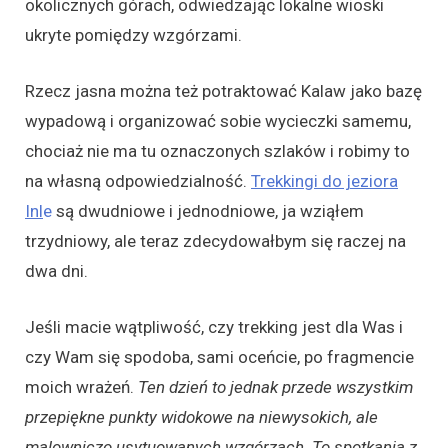
okolicznych górach, odwiedzając lokalne wioski
ukryte pomiędzy wzgórzami.
Rzecz jasna można też potraktować Kalaw jako bazę
wypadową i organizować sobie wycieczki samemu,
chociaż nie ma tu oznaczonych szlaków i robimy to
na własną odpowiedzialność.
Trekkingi do jeziora
Inl
e
są dwudniowe i jednodniowe, ja wziąłem
trzydniowy, ale teraz zdecydowałbym się raczej na
dwa dni.
Jeśli macie wątpliwość, czy trekking jest dla Was i
czy Wam się spodoba, sami oceńcie, po fragmencie
moich wrażeń.
Ten dzień to jednak przede wszystkim
przepiękne punkty widokowe na niewysokich, ale
malowniczo usytuowanych wzgórzach. To spotkania z