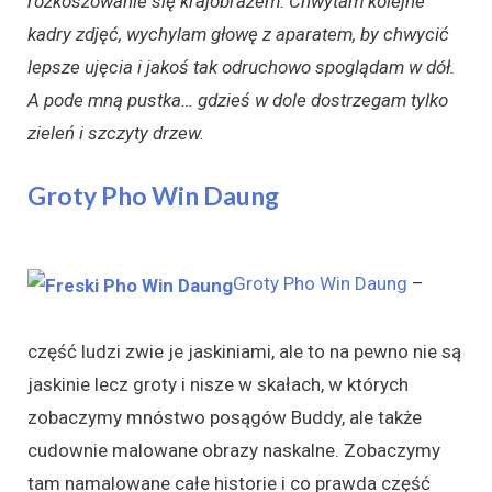
rozkoszowanie się krajobrazem. Chwytam kolejne
kadry zdjęć, wychylam głowę z aparatem, by chwycić
lepsze ujęcia i jakoś tak odruchowo spoglądam w dół.
A pode mną pustka… gdzieś w dole dostrzegam tylko
zieleń i szczyty drzew.
Groty Pho Win Daung
Groty Pho Win Daung
–
część ludzi zwie je jaskiniami, ale to na pewno nie są
jaskinie lecz groty i nisze w skałach, w których
zobaczymy mnóstwo posągów Buddy, ale także
cudownie malowane obrazy naskalne. Zobaczymy
tam namalowane całe historie i co prawda część