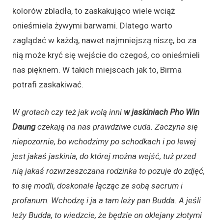
kolorów zbladła, to zaskakująco wiele wciąż
onieśmiela żywymi barwami. Dlatego warto
zaglądać w każdą, nawet najmniejszą niszę, bo za
nią może kryć się wejście do czegoś, co onieśmieli
nas pięknem. W takich miejscach jak to, Birma
potrafi zaskakiwać.
W grotach czy też jak wolą inni
w jaskiniach Pho Win
Daung
czekają na nas prawdziwe cuda. Zaczyna się
niepozornie, bo wchodzimy po schodkach i po lewej
jest jakaś jaskinia, do której można wejść, tuż przed
nią jakaś rozwrzeszczana rodzinka to pozuje do zdjęć,
to się modli, doskonale łącząc ze sobą sacrum i
profanum. Wchodzę i ja a tam leży pan Budda. A jeśli
leży Budda, to wiedzcie, że będzie on oklejany złotymi