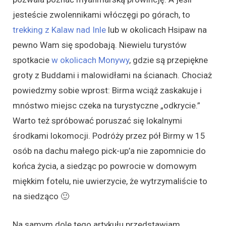
jesteście zwolennikami włóczęgi po górach, to
trekking z Kalaw nad Inle
lub w okolicach Hsipaw na
pewno Wam się spodobają. Niewielu turystów
spotkacie
w okolicach Monywy
, gdzie są przepiękne
groty z Buddami i malowidłami na ścianach. Chociaż
powiedzmy sobie wprost: Birma wciąż zaskakuje i
mnóstwo miejsc czeka na turystyczne „odkrycie.”
Warto też spróbować poruszać się lokalnymi
środkami lokomocji. Podróży przez pół Birmy w 15
osób na dachu małego pick-up’a nie zapomnicie do
końca życia, a siedząc po powrocie w domowym
miękkim fotelu, nie uwierzycie, że wytrzymaliście to
na siedząco 🙂
Na samym dole tego artykułu przedstawiam