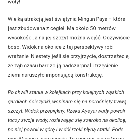
woły!
Wielką atrakcją jest świątynia Mingun Paya – która
jest zbudowana z cegieł. Ma około 50 metrów
wysokości, a na jej szczyt można wejść. Oczywiście
boso. Widok na okolice z tej perspektywy robi
wrażanie. Niestety jeśli się przyjrzycie, dostrzeżecie,
że ząb czasu bardzo ją nadszarpnął i trzęsienie
ziemi naruszyło imponującą konstrukcję.
Po chwili stania w kolejkach przy kolejnych wąskich
gardłach ścieżynki, wspinam się na porośnięty trawą
szczyt. Widok przepiękny. Rzeka Ayeyarwady powoli
toczy swoje wody, rozlewając się szeroko na okolicę,
po niej powoli w górę i w dół rzeki płyną statki. Pode
mną Mingun i jego pagody. Tuż poniżej, niemalże na