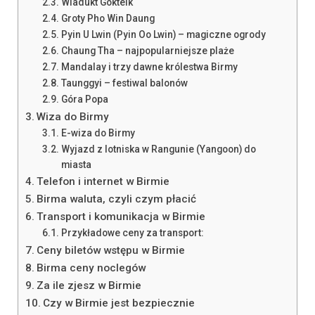
Wiadukt Gokteik
Groty Pho Win Daung
Pyin U Lwin (Pyin Oo Lwin) – magiczne ogrody
Chaung Tha – najpopularniejsze plaże
Mandalay i trzy dawne królestwa Birmy
Taunggyi – festiwal balonów
Góra Popa
Wiza do Birmy
E-wiza do Birmy
Wyjazd z lotniska w Rangunie (Yangoon) do
miasta
Telefon i internet w Birmie
Birma waluta, czyli czym płacić
Transport i komunikacja w Birmie
Przykładowe ceny za transport:
Ceny biletów wstępu w Birmie
Birma ceny noclegów
Za ile zjesz w Birmie
Czy w Birmie jest bezpiecznie