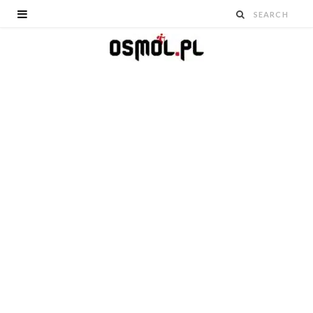
EUROPA
POLSKA
Zjawiskowy
drewniany kościół w
Klępsku. Arcydzieło
polichromii