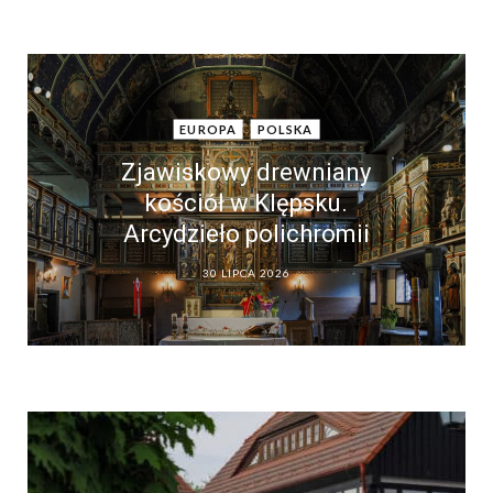
EUROPA
POLSKA
Zjawiskowy drewniany
kościół w Klępsku.
Arcydzieło polichromii
30 LIPCA 2026