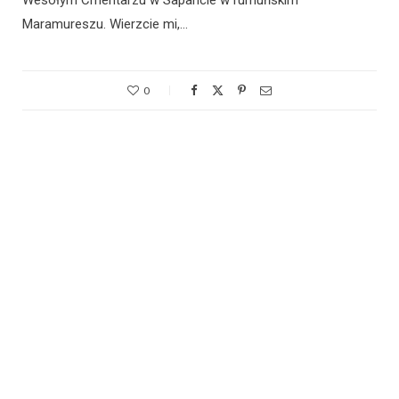
Wesołym Cmentarzu w Sapancie w rumuńskim
Maramureszu. Wierzcie mi,…
0