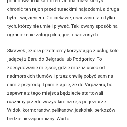
pobudowano kilka fortec. Jedna miała kiedyś
chronić ten rejon przed tureckimi najazdami, a druga
była… więzieniem. Co ciekawe, osadzano tam tylko
tych, którzy nie umieli pływać. Taki cwany sposób na
ograniczenie załogi pilnującej osadzonych.
Skrawek jeziora przetniemy korzystając z usług kolei
jadącej z Baru do Belgradu lub Podgoricy. To
zdecydowanie miejsce, gdzie można uciec od
nadmorskich tłumów i przez chwilę pobyć sam na
sam z przyrodą. I pamiętajcie, że do Virpazaru, bo
zapewne z tego miejsca będziecie startowali
ruszamy przede wszystkim na rejs po jeziorze.
Widoki kormoranów, pelikanów, jaskółek, perkozów
będzie niezapomniany. Warto!