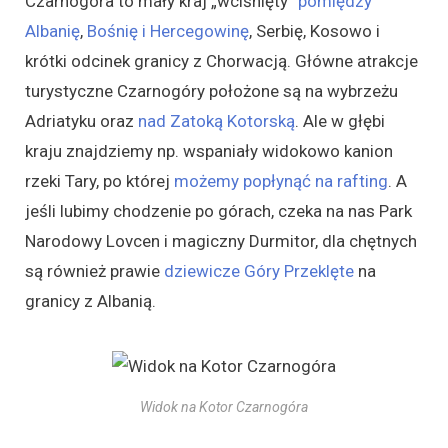
Czarnogóra to mały kraj „wciśnięty”
pomiędzy
Albanię
,
Bośnię i Hercegowinę
, Serbię, Kosowo i
krótki odcinek granicy z Chorwacją. Główne atrakcje
turystyczne Czarnogóry położone są na wybrzeżu
Adriatyku oraz
nad Zatoką Kotorską
. Ale w głębi
kraju znajdziemy np. wspaniały widokowo kanion
rzeki Tary, po której
możemy popłynąć na rafting
. A
jeśli lubimy chodzenie po górach, czeka na nas Park
Narodowy Lovcen i magiczny Durmitor, dla chętnych
są również prawie
dziewicze Góry Przeklęte
na
granicy z Albanią.
Widok na Kotor Czarnogóra