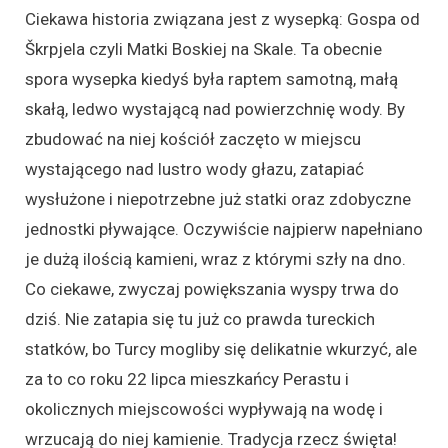
Ciekawa historia związana jest z wysepką: Gospa od
Škrpjela czyli Matki Boskiej na Skale. Ta obecnie
spora wysepka kiedyś była raptem samotną, małą
skałą, ledwo wystającą nad powierzchnię wody. By
zbudować na niej kościół zaczęto w miejscu
wystającego nad lustro wody głazu, zatapiać
wysłużone i niepotrzebne już statki oraz zdobyczne
jednostki pływające. Oczywiście najpierw napełniano
je dużą ilością kamieni, wraz z którymi szły na dno.
Co ciekawe, zwyczaj powiększania wyspy trwa do
dziś. Nie zatapia się tu już co prawda tureckich
statków, bo Turcy mogliby się delikatnie wkurzyć, ale
za to co roku 22 lipca mieszkańcy Perastu i
okolicznych miejscowości wypływają na wodę i
wrzucają do niej kamienie. Tradycja rzecz święta!