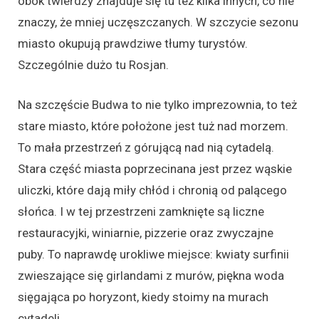
obok twierdzy znajduje się tu też kilka innych, co nie
znaczy, że mniej uczęszczanych. W szczycie sezonu
miasto okupują prawdziwe tłumy turystów.
Szczególnie dużo tu Rosjan.
Na szczęście Budwa to nie tylko imprezownia, to też
stare miasto, które położone jest tuż nad morzem.
To mała przestrzeń z górującą nad nią cytadelą.
Stara część miasta poprzecinana jest przez wąskie
uliczki, które dają miły chłód i chronią od palącego
słońca. I w tej przestrzeni zamknięte są liczne
restauracyjki, winiarnie, pizzerie oraz zwyczajne
puby. To naprawdę urokliwe miejsce: kwiaty surfinii
zwieszające się girlandami z murów, piękna woda
sięgająca po horyzont, kiedy stoimy na murach
cytadeli….