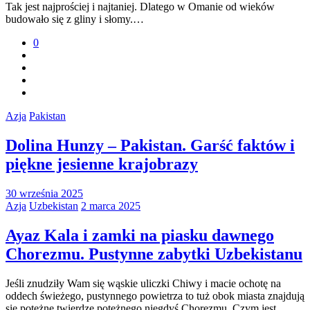
Tak jest najprościej i najtaniej. Dlatego w Omanie od wieków
budowało się z gliny i słomy.…
0
Azja
Pakistan
Dolina Hunzy – Pakistan. Garść faktów i
piękne jesienne krajobrazy
30 września 2025
Azja
Uzbekistan
2 marca 2025
Ayaz Kala i zamki na piasku dawnego
Chorezmu. Pustynne zabytki Uzbekistanu
Jeśli znudziły Wam się wąskie uliczki Chiwy i macie ochotę na
oddech świeżego, pustynnego powietrza to tuż obok miasta znajdują
się potężne twierdze potężnego niegdyś Chorezmu. Czym jest…