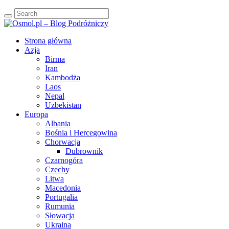
Strona główna
Azja
Birma
Iran
Kambodża
Laos
Nepal
Uzbekistan
Europa
Albania
Bośnia i Hercegowina
Chorwacja
Dubrownik
Czarnogóra
Czechy
Litwa
Macedonia
Portugalia
Rumunia
Słowacja
Ukraina