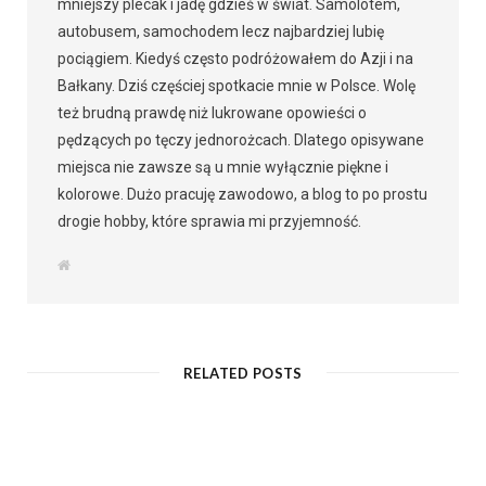
mniejszy plecak i jadę gdzieś w świat. Samolotem,
autobusem, samochodem lecz najbardziej lubię
pociągiem. Kiedyś często podróżowałem do Azji i na
Bałkany. Dziś częściej spotkacie mnie w Polsce. Wolę
też brudną prawdę niż lukrowane opowieści o
pędzących po tęczy jednorożcach. Dlatego opisywane
miejsca nie zawsze są u mnie wyłącznie piękne i
kolorowe. Dużo pracuję zawodowo, a blog to po prostu
drogie hobby, które sprawia mi przyjemność.
W
e
b
s
i
t
e
RELATED POSTS