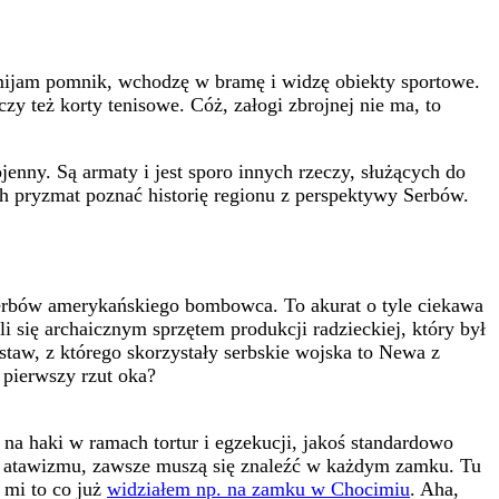
mijam pomnik, wchodzę w bramę i widzę obiekty sportowe.
zy też korty tenisowe. Cóż, załogi zbrojnej nie ma, to
enny. Są armaty i jest sporo innych rzeczy, służących do
ich pryzmat poznać historię regionu z perspektywy Serbów.
ez Serbów amerykańskiego bombowca. To akurat o tyle ciekawa
ali się archaicznym sprzętem produkcji radzieckiej, który był
staw, z którego skorzystały serbskie wojska to Newa z
 pierwszy rzut oka?
i na haki w ramach tortur i egzekucji, jakoś standardowo
ie atawizmu, zawsze muszą się znaleźć w każdym zamku. Tu
y mi to co już
widziałem np. na zamku w Chocimiu
. Aha,