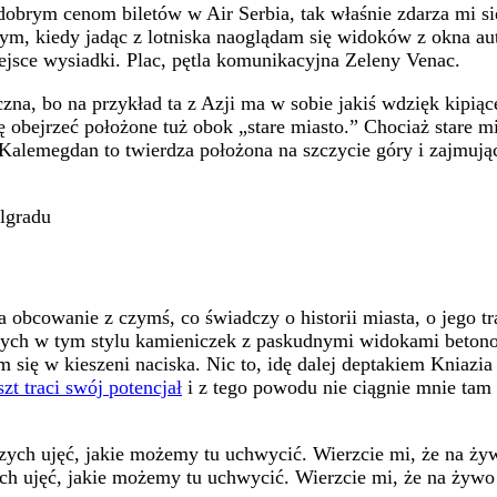
obrym cenom biletów w Air Serbia, tak właśnie zdarza mi się 
 tym, kiedy jadąc z lotniska naoglądam się widoków z okna a
 miejsce wysiadki. Plac, pętla komunikacyjna Zeleny Venac.
yczna, bo na przykład ta z Azji ma w sobie jakiś wdzięk kipi
bejrzeć położone tuż obok „stare miasto.” Chociaż stare mi
 Kalemegdan to twierdza położona na szczycie góry i zajmuj
lgradu
 obcowanie z czymś, co świadczy o historii miasta, o jego tra
anych w tym stylu kamieniczek z paskudnymi widokami beton
się w kieszeni naciska. Nic to, idę dalej deptakiem Kniazia
zt traci swój potencjał
i z tego powodu nie ciągnie mnie tam
ch ujęć, jakie możemy tu uchwycić. Wierzcie mi, że na żywo aż