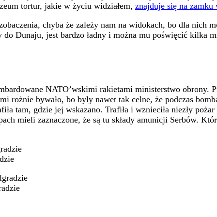
muzeum tortur, jakie w życiu widziałem,
znajduje się na zamku
o zobaczenia, chyba że zależy nam na widokach, bo dla nich 
awy do Dunaju, jest bardzo ładny i można mu poświęcić kilka
bombardowane NATO’wskimi rakietami ministerstwo obrony. Pr
kami rożnie bywało, bo były nawet tak celne, że podczas bo
ła tam, gdzie jej wskazano. Trafiła i wznieciła niezły poża
pach mieli zaznaczone, że są tu składy amunicji Serbów. Któ
dzie
radzie