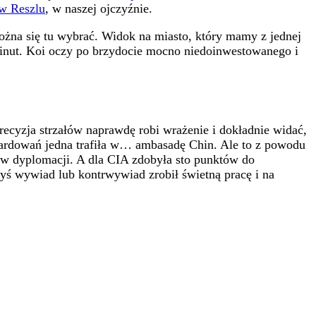
 w Reszlu
, w naszej ojczyźnie.
można się tu wybrać. Widok na miasto, który mamy z jednej
 minut. Koi oczy po brzydocie mocno niedoinwestowanego i
ecyzja strzałów naprawdę robi wrażenie i dokładnie widać,
mbardowań jedna trafiła w… ambasadę Chin. Ale to z powodu
r w dyplomacji. A dla CIA zdobyła sto punktów do
ryś wywiad lub kontrwywiad zrobił świetną pracę i na