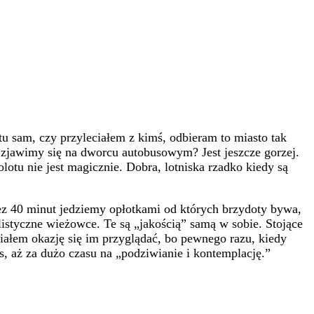
tu sam, czy przyleciałem z kimś, odbieram to miasto tak
zjawimy się na dworcu autobusowym? Jest jeszcze gorzej.
olotu nie jest magicznie. Dobra, lotniska rzadko kiedy są
zez 40 minut jedziemy opłotkami od których brzydoty bywa,
istyczne wieżowce. Te są „jakością” samą w sobie. Stojące
miałem okazję się im przyglądać, bo pewnego razu, kiedy
, aż za dużo czasu na „podziwianie i kontemplację.”