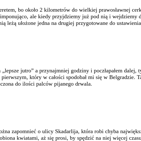
etem, bo około 2 kilometrów do wielkiej prawosławnej cerkw
imponująco, ale kiedy przyjdziemy już pod nią i wejdziemy d
d nią leżą ułożone jedna na drugiej przygotowane do ustawien
na „lepsze jutro” a przynajmniej godziny i poczłapałem dalej
ierwszym, który w całości spodobał mi się w Belgradzie. Tak,
iczona do ilości palców pijanego drwala.
ożna zapomnieć o ulicy Skadarlija, która robi chyba najwięk
iona kwiatami, aż się prosi, by spędzić na niej więcej czasu