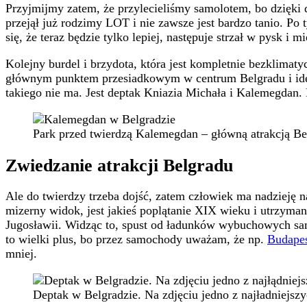
Przyjmijmy zatem, że przylecieliśmy samolotem, bo dzięki d
przejął już rodzimy LOT i nie zawsze jest bardzo tanio. Po
się, że teraz będzie tylko lepiej, następuje strzał w pysk i
Kolejny burdel i brzydota, która jest kompletnie bezklimat
głównym punktem przesiadkowym w centrum Belgradu i idę o
takiego nie ma. Jest deptak Kniazia Michała i Kalemegdan.
Park przed twierdzą Kalemegdan – główną atrakcją Be
Zwiedzanie atrakcji Belgradu
Ale do twierdzy trzeba dojść, zatem człowiek ma nadzieję na
mizerny widok, jest jakieś poplątanie XIX wieku i utrzym
Jugosławii. Widząc to, spust od ładunków wybuchowych sam 
to wielki plus, bo przez samochody uważam, że np.
Budapes
mniej.
Deptak w Belgradzie. Na zdjęciu jedno z najładniejszy