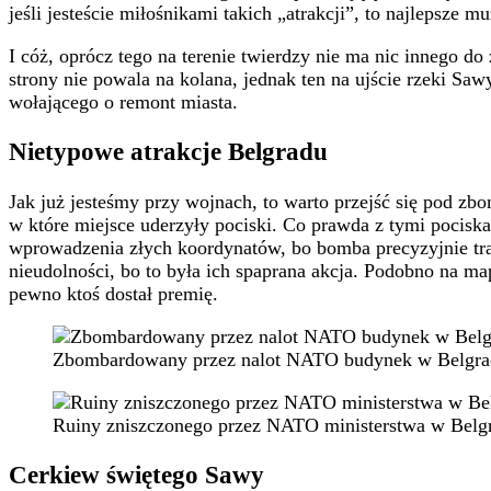
jeśli jesteście miłośnikami takich „atrakcji”, to najlepsze 
I cóż, oprócz tego na terenie twierdzy nie ma nic innego d
strony nie powala na kolana, jednak ten na ujście rzeki S
wołającego o remont miasta.
Nietypowe atrakcje Belgradu
Jak już jesteśmy przy wojnach, to warto przejść się pod z
w które miejsce uderzyły pociski. Co prawda z tymi pocis
wprowadzenia złych koordynatów, bo bomba precyzyjnie trafi
nieudolności, bo to była ich spaprana akcja. Podobno na ma
pewno ktoś dostał premię.
Zbombardowany przez nalot NATO budynek w Belgra
Ruiny zniszczonego przez NATO ministerstwa w Belg
Cerkiew świętego Sawy