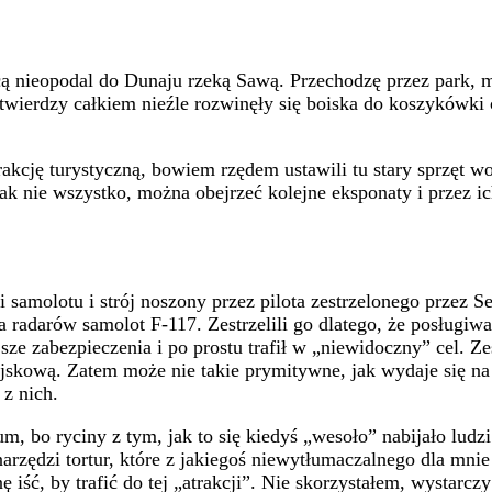
ą nieopodal do Dunaju rzeką Sawą. Przechodzę przez park, 
twierdzy całkiem nieźle rozwinęły się boiska do koszykówki c
cję turystyczną, bowiem rzędem ustawili tu stary sprzęt woj
dnak nie wszystko, można obejrzeć kolejne eksponaty i przez 
ęści samolotu i strój noszony przez pilota zestrzelonego prz
dla radarów samolot F-117. Zestrzelili go dlatego, że posługiw
sze zabezpieczenia i po prostu trafił w „niewidoczny” cel. Ze
ojskową. Zatem może nie takie prymitywne, jak wydaje się na
 z nich.
um, bo ryciny z tym, jak to się kiedyś „wesoło” nabijało ludz
arzędzi tortur, które z jakiegoś niewytłumaczalnego dla mn
 iść, by trafić do tej „atrakcji”. Nie skorzystałem, wystarcz