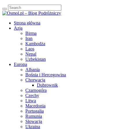
Strona główna
Azja
Birma
Iran
Kambodża
Laos
Nepal
Uzbekistan
Europa
Albania
Bośnia i Hercegowina
Chorwacja
Dubrownik
Czarnogóra
Czechy
Litwa
Macedonia
Portugalia
Rumunia
Słowacja
Ukraina