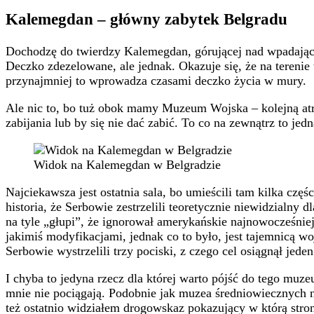
Kalemegdan – główny zabytek Belgradu
Dochodzę do twierdzy Kalemegdan, górującej nad wpadając
Deczko zdezelowane, ale jednak. Okazuje się, że na terenie 
przynajmniej to wprowadza czasami deczko życia w mury.
Ale nic to, bo tuż obok mamy Muzeum Wojska – kolejną atrak
zabijania lub by się nie dać zabić. To co na zewnątrz to je
Widok na Kalemegdan w Belgradzie
Najciekawsza jest ostatnia sala, bo umieścili tam kilka cz
historia, że Serbowie zestrzelili teoretycznie niewidzialny 
na tyle „głupi”, że ignorował amerykańskie najnowocześniej
jakimiś modyfikacjami, jednak co to było, jest tajemnicą w
Serbowie wystrzelili trzy pociski, z czego cel osiągnął jeden
I chyba to jedyna rzecz dla której warto pójść do tego muze
mnie nie pociągają. Podobnie jak muzea średniowiecznych n
też ostatnio widziałem drogowskaz pokazujący w którą stronę