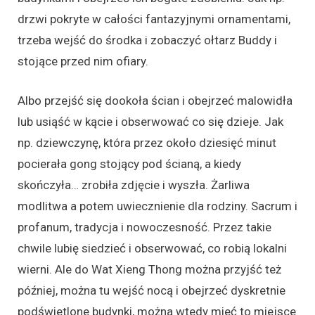
drzwi pokryte w całości fantazyjnymi ornamentami,
trzeba wejść do środka i zobaczyć ołtarz Buddy i
stojące przed nim ofiary.
Albo przejść się dookoła ścian i obejrzeć malowidła
lub usiąść w kącie i obserwować co się dzieje. Jak
np. dziewczynę, która przez około dziesięć minut
pocierała gong stojący pod ścianą, a kiedy
skończyła… zrobiła zdjęcie i wyszła. Żarliwa
modlitwa a potem uwiecznienie dla rodziny. Sacrum i
profanum, tradycja i nowoczesność. Przez takie
chwile lubię siedzieć i obserwować, co robią lokalni
wierni. Ale do Wat Xieng Thong można przyjść też
później, można tu wejść nocą i obejrzeć dyskretnie
podświetlone budynki, można wtedy mieć to miejsce