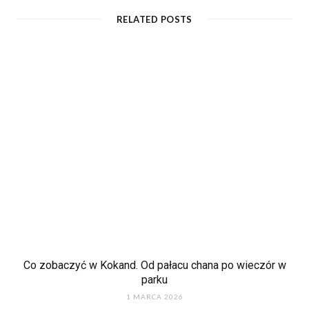
e
RELATED POSTS
Co zobaczyć w Kokand. Od pałacu chana po wieczór w
parku
1 MARCA 2026