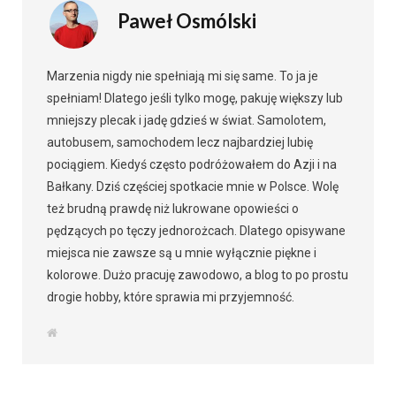
Paweł Osmólski
Marzenia nigdy nie spełniają mi się same. To ja je
spełniam! Dlatego jeśli tylko mogę, pakuję większy lub
mniejszy plecak i jadę gdzieś w świat. Samolotem,
autobusem, samochodem lecz najbardziej lubię
pociągiem. Kiedyś często podróżowałem do Azji i na
Bałkany. Dziś częściej spotkacie mnie w Polsce. Wolę
też brudną prawdę niż lukrowane opowieści o
pędzących po tęczy jednorożcach. Dlatego opisywane
miejsca nie zawsze są u mnie wyłącznie piękne i
kolorowe. Dużo pracuję zawodowo, a blog to po prostu
drogie hobby, które sprawia mi przyjemność.
W
e
b
s
i
t