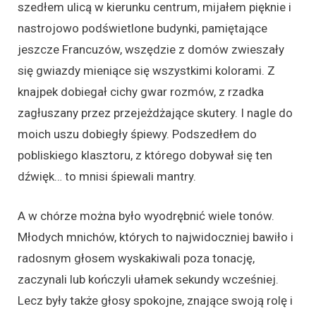
szedłem ulicą w kierunku centrum, mijałem pięknie i
nastrojowo podświetlone budynki, pamiętające
jeszcze Francuzów, wszędzie z domów zwieszały
się gwiazdy mieniące się wszystkimi kolorami. Z
knajpek dobiegał cichy gwar rozmów, z rzadka
zagłuszany przez przejeżdżające skutery. I nagle do
moich uszu dobiegły śpiewy. Podszedłem do
pobliskiego klasztoru, z którego dobywał się ten
dźwięk… to mnisi śpiewali mantry.
A w chórze można było wyodrębnić wiele tonów.
Młodych mnichów, których to najwidoczniej bawiło i
radosnym głosem wyskakiwali poza tonację,
zaczynali lub kończyli ułamek sekundy wcześniej.
Lecz były także głosy spokojne, znające swoją rolę i