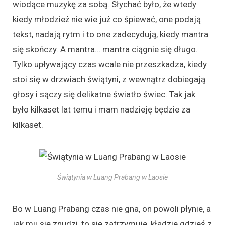
wiodące muzykę za sobą. Słychać było, że wtedy
kiedy młodzież nie wie już co śpiewać, one podają
tekst, nadają rytm i to one zadecydują, kiedy mantra
się skończy. A mantra… mantra ciągnie się długo.
Tylko upływający czas wcale nie przeszkadza, kiedy
stoi się w drzwiach świątyni, z wewnątrz dobiegają
głosy i sączy się delikatne światło świec. Tak jak
było kilkaset lat temu i mam nadzieję będzie za
kilkaset.
Świątynia w Luang Prabang w Laosie
Bo w Luang Prabang czas nie gna, on powoli płynie, a
jak mu się znudzi, to się zatrzymuje, kładzie gdzieś z