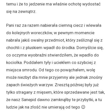
temu i że to jedzenie ma właśnie ochotę wydostać
się na zewnątrz.
Pani raz za razem nabierała ciemną ciecz i wlewała
do kolejnych woreczków, w pewnym momencie
nabrała jakiś owalny przedmiot, który ześliznął się z
chochli i z pluskiem wpadł do środka. Domyślcie się,
co oczyma wyobraźni stwierdziłem, że wpadło do
kociołka. Poddałem tyły i uciekłem co szybciej z
miejsca smrodu. Od tego co powąchałem, wolę
może niezbyt dla mnie przyjemny ale jednak znośny
zapach świeżych warzyw. Zresztą później były już
tylko stragany z mięsem, które sprzedawane jest tak,
że nasz Sanepid dawno zamknąłby te przybytki, a tu
ludzie jak na złość nie umierają od tego 😉