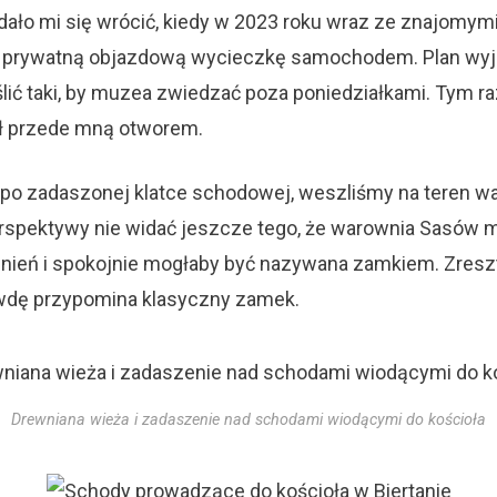
udało mi się wrócić, kiedy w 2023 roku wraz ze znajomym
prywatną objazdową wycieczkę samochodem. Plan wyj
ć taki, by muzea zwiedzać poza poniedziałkami. Tym ra
ał przede mną otworem.
 i po zadaszonej klatce schodowej, weszliśmy na teren 
perspektywy nie widać jeszcze tego, że warownia Sasów m
cnień i spokojnie mogłaby być nazywana zamkiem. Zres
dę przypomina klasyczny zamek.
Drewniana wieża i zadaszenie nad schodami wiodącymi do kościoła