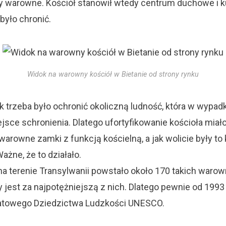
 warowne. Kościół stanowił wtedy centrum duchowe i kul
było chronić.
Widok na warowny kościół w Bietanie od strony rynku
ak trzeba było ochronić okoliczną ludność, która w wypad
jsce schronienia. Dlatego ufortyfikowanie kościoła miało
warowne zamki z funkcją kościelną, a jak wolicie były to 
ażne, że to działało.
na terenie Transylwanii powstało około 170 takich warow
 jest za najpotężniejszą z nich. Dlatego pewnie od 1993
wiatowego Dziedzictwa Ludzkości UNESCO.