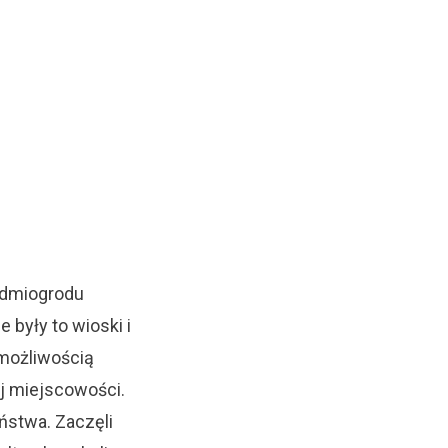
iedmiogrodu
 były to wioski i
emożliwością
j miejscowości.
ństwa. Zaczęli