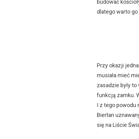
budować kościoły
dlatego warto go 
Przy okazji jedn
musiała mieć mie
zasadzie były to 
funkcją zamku. W
I z tego powodu 
Biertan uznawany
się na Liście Ś