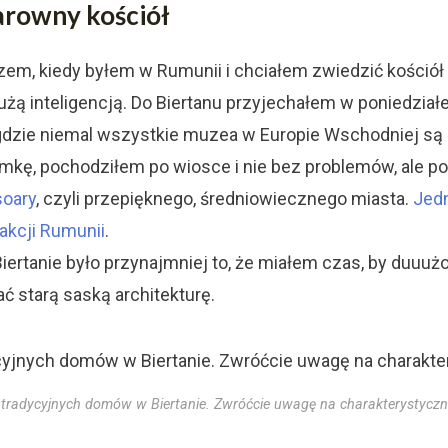
arowny kościół
em, kiedy byłem w Rumunii i chciałem zwiedzić kościół w
żą inteligencją. Do Biertanu przyjechałem w poniedziałek
gdzie niemal wszystkie muzea w Europie Wschodniej są 
mkę, pochodziłem po wiosce i nie bez problemów, ale p
soary
, czyli przepięknego, średniowiecznego miasta.
Jedn
akcji Rumunii
.
Biertanie było przynajmniej to, że miałem czas, by duuuż
ć starą saską architekturę.
 tradycyjnych domów w Biertanie. Zwróćcie uwagę na charakterystycz