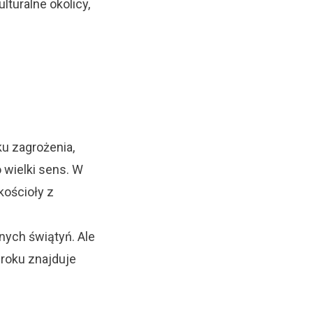
turalne okolicy,
ku zagrożenia,
 wielki sens. W
kościoły z
nych świątyń. Ale
 roku znajduje