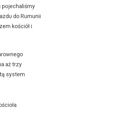
i pojechaliśmy
azdu do Rumunii
zem kościół i
warownego
a aż trzy
ztą system