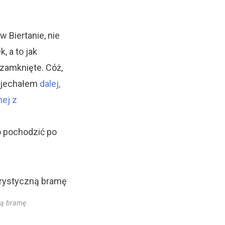
 Biertanie, nie
, a to jak
zamknięte. Cóż,
ojechałem
dalej,
ej z
o pochodzić po
ną bramę