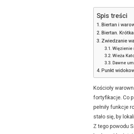
Spis treści
Biertan i waro
Biertan. Krótka
Zwiedzanie wa
Więzienie 
Wieża Kato
Dawne umo
Punkt widokow
Kościoły warowne
fortyfikacje. Co 
pełniły funkcje r
stało się, by lo
Z tego powodu Sa