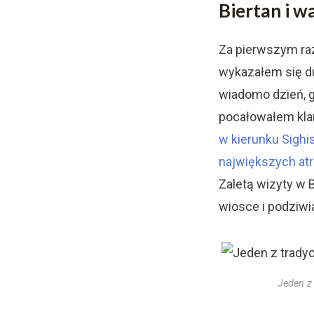
Biertan i w
Za pierwszym raz
wykazałem się du
wiadomo dzień, 
pocałowałem kla
w kierunku Sighi
największych atr
Zaletą wizyty w 
wiosce i podziwia
Jeden z