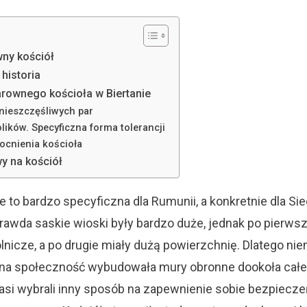
wny kościół
 historia
rownego kościoła w Biertanie
nieszczęśliwych par
lików. Specyficzna forma tolerancji
cnienia kościoła
y na kościół
 to bardzo specyficzna dla Rumunii, a konkretnie dla S
prawda saskie wioski były bardzo duże, jednak po pierwsze
olnicze, a po drugie miały dużą powierzchnię. Dlatego ni
kalna społeczność wybudowała mury obronne dookoła całe
si wybrali inny sposób na zapewnienie sobie bezpiecze