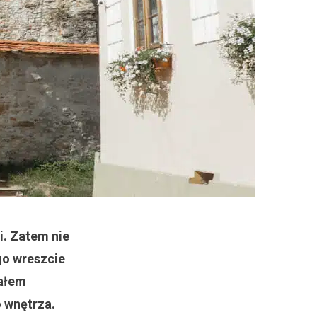
i. Zatem nie
 go wreszcie
wałem
 wnętrza.