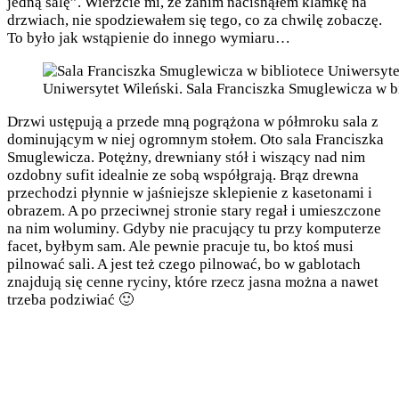
jedną salę”. Wierzcie mi, że zanim nacisnąłem klamkę na
drzwiach, nie spodziewałem się tego, co za chwilę zobaczę.
To było jak wstąpienie do innego wymiaru…
Uniwersytet Wileński. Sala Franciszka Smuglewicza w bi
Drzwi ustępują a przede mną pogrążona w półmroku sala z
dominującym w niej ogromnym stołem. Oto sala Franciszka
Smuglewicza. Potężny, drewniany stół i wiszący nad nim
ozdobny sufit idealnie ze sobą współgrają. Brąz drewna
przechodzi płynnie w jaśniejsze sklepienie z kasetonami i
obrazem. A po przeciwnej stronie stary regał i umieszczone
na nim woluminy. Gdyby nie pracujący tu przy komputerze
facet, byłbym sam. Ale pewnie pracuje tu, bo ktoś musi
pilnować sali. A jest też czego pilnować, bo w gablotach
znajdują się cenne ryciny, które rzecz jasna można a nawet
trzeba podziwiać 🙂