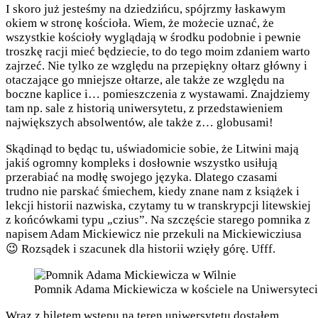
I skoro już jesteśmy na dziedzińcu, spójrzmy łaskawym
okiem w stronę kościoła. Wiem, że możecie uznać, że
wszystkie kościoły wyglądają w środku podobnie i pewnie
troszkę racji mieć będziecie, to do tego moim zdaniem warto
zajrzeć. Nie tylko ze względu na przepiękny ołtarz główny i
otaczające go mniejsze ołtarze, ale także ze względu na
boczne kaplice i… pomieszczenia z wystawami. Znajdziemy
tam np. sale z historią uniwersytetu, z przedstawieniem
największych absolwentów, ale także z… globusami!
Skądinąd to będąc tu, uświadomicie sobie, że Litwini mają
jakiś ogromny kompleks i dosłownie wszystko usiłują
przerabiać na modłę swojego języka. Dlatego czasami
trudno nie parskać śmiechem, kiedy znane nam z książek i
lekcji historii nazwiska, czytamy tu w transkrypcji litewskiej
z końcówkami typu „czius”. Na szczęście starego pomnika z
napisem Adam Mickiewicz nie przekuli na Mickiewicziusa
😉 Rozsądek i szacunek dla historii wzięły górę. Ufff.
Pomnik Adama Mickiewicza w kościele na Uniwersyteci
Wraz z biletem wstępu na teren uniwersytetu dostałem