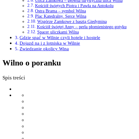
Ulica Zamkowa – główna turystyczna ulica Wilna
Kościół świętych Piotra i Pawła na Antokolu
Ostra Brama – symbol Wilna
Plac Katedralny. Serce Wilna
Wzgórze Zamkowe z basztą Giedymina
Kościół świętej Anny – perła płomienistego gotyku
Spacer uliczkami Wilna
Gdzie spać w Wilnie czyli hotele i hostele
Dojazd na i z lotniska w Wilnie
Zwiedzanie okolicy Wina
Wilno o poranku
Spis treści