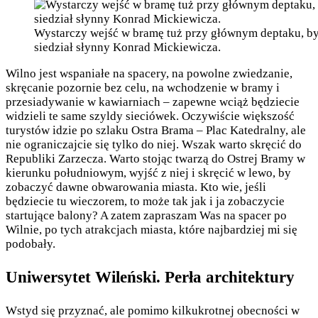
Wystarczy wejść w bramę tuż przy głównym deptaku, by w
siedział słynny Konrad Mickiewicza.
Wilno jest wspaniałe na spacery, na powolne zwiedzanie,
skręcanie pozornie bez celu, na wchodzenie w bramy i
przesiadywanie w kawiarniach – zapewne wciąż będziecie
widzieli te same szyldy sieciówek. Oczywiście większość
turystów idzie po szlaku Ostra Brama – Plac Katedralny, ale
nie ograniczajcie się tylko do niej. Wszak warto skręcić do
Republiki Zarzecza. Warto stojąc twarzą do Ostrej Bramy w
kierunku południowym, wyjść z niej i skręcić w lewo, by
zobaczyć dawne obwarowania miasta. Kto wie, jeśli
będziecie tu wieczorem, to może tak jak i ja zobaczycie
startujące balony? A zatem zapraszam Was na spacer po
Wilnie, po tych atrakcjach miasta, które najbardziej mi się
podobały.
Uniwersytet Wileński. Perła architektury
Wstyd się przyznać, ale pomimo kilkukrotnej obecności w