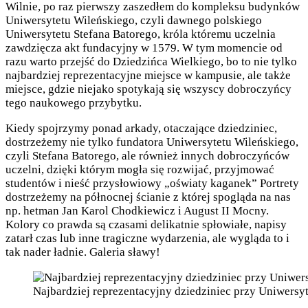
Wilnie, po raz pierwszy zaszedłem do kompleksu budynków
Uniwersytetu Wileńskiego, czyli dawnego polskiego
Uniwersytetu Stefana Batorego, króla któremu uczelnia
zawdzięcza akt fundacyjny w 1579. W tym momencie od
razu warto przejść do Dziedzińca Wielkiego, bo to nie tylko
najbardziej reprezentacyjne miejsce w kampusie, ale także
miejsce, gdzie niejako spotykają się wszyscy dobroczyńcy
tego naukowego przybytku.
Kiedy spojrzymy ponad arkady, otaczające dziedziniec,
dostrzeżemy nie tylko fundatora Uniwersytetu Wileńskiego,
czyli Stefana Batorego, ale również innych dobroczyńców
uczelni, dzięki którym mogła się rozwijać, przyjmować
studentów i nieść przysłowiowy „oświaty kaganek” Portrety
dostrzeżemy na północnej ścianie z której spogląda na nas
np. hetman Jan Karol Chodkiewicz i August II Mocny.
Kolory co prawda są czasami delikatnie spłowiałe, napisy
zatarł czas lub inne tragiczne wydarzenia, ale wygląda to i
tak nader ładnie. Galeria sławy!
Najbardziej reprezentacyjny dziedziniec przy Uniwersy