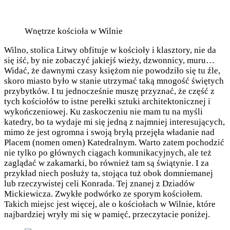
Wnętrze kościoła w Wilnie
Wilno, stolica Litwy obfituje w kościoły i klasztory, nie da
się iść, by nie zobaczyć jakiejś wieży, dzwonnicy, muru…
Widać, że dawnymi czasy księżom nie powodziło się tu źle,
skoro miasto było w stanie utrzymać taką mnogość świętych
przybytków. I tu jednocześnie muszę przyznać, że część z
tych kościołów to istne perełki sztuki architektonicznej i
wykończeniowej. Ku zaskoczeniu nie mam tu na myśli
katedry, bo ta wydaje mi się jedną z najmniej interesujących,
mimo że jest ogromna i swoją bryłą przejęła władanie nad
Placem (nomen omen) Katedralnym. Warto zatem pochodzić
nie tylko po głównych ciągach komunikacyjnych, ale też
zaglądać w zakamarki, bo również tam są świątynie. I za
przykład niech posłuży ta, stojąca tuż obok domniemanej
lub rzeczywistej celi Konrada. Tej znanej z Dziadów
Mickiewicza. Zwykłe podwórko ze sporym kościołem.
Takich miejsc jest więcej, ale o kościołach w Wilnie, które
najbardziej wryły mi się w pamięć, przeczytacie poniżej.