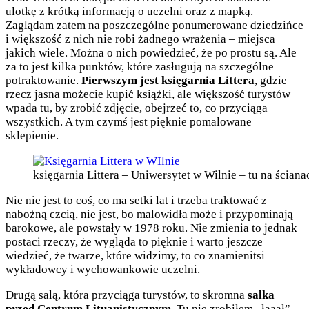
ulotkę z krótką informacją o uczelni oraz z mapką.
Zaglądam zatem na poszczególne ponumerowane dziedzińce
i większość z nich nie robi żadnego wrażenia – miejsca
jakich wiele. Można o nich powiedzieć, że po prostu są. Ale
za to jest kilka punktów, które zasługują na szczególne
potraktowanie.
Pierwszym jest księgarnia Littera
, gdzie
rzecz jasna możecie kupić książki, ale większość turystów
wpada tu, by zrobić zdjęcie, obejrzeć to, co przyciąga
wszystkich. A tym czymś jest pięknie pomalowane
sklepienie.
księgarnia Littera – Uniwersytet w Wilnie – tu na ści
Nie nie jest to coś, co ma setki lat i trzeba traktować z
nabożną czcią, nie jest, bo malowidła może i przypominają
barokowe, ale powstały w 1978 roku. Nie zmienia to jednak
postaci rzeczy, że wygląda to pięknie i warto jeszcze
wiedzieć, że twarze, które widzimy, to co znamienitsi
wykładowcy i wychowankowie uczelni.
Drugą salą, która przyciąga turystów, to skromna
salka
przed Centrum Lituanistycznym
. Tu nie zrobiłem „łaaał”,