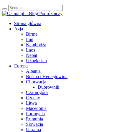
Strona główna
Azja
Birma
Iran
Kambodża
Laos
Nepal
Uzbekistan
Europa
Albania
Bośnia i Hercegowina
Chorwacja
Dubrownik
Czarnogóra
Czechy
Litwa
Macedonia
Portugalia
Rumunia
Słowacja
Ukraina