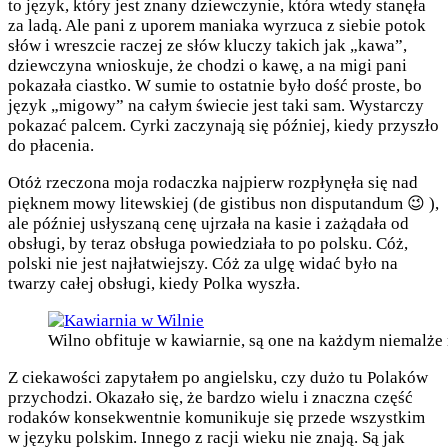
to język, który jest znany dziewczynie, która wtedy stanęła
za ladą. Ale pani z uporem maniaka wyrzuca z siebie potok
słów i wreszcie raczej ze słów kluczy takich jak „kawa”,
dziewczyna wnioskuje, że chodzi o kawę, a na migi pani
pokazała ciastko. W sumie to ostatnie było dość proste, bo
język „migowy” na całym świecie jest taki sam. Wystarczy
pokazać palcem. Cyrki zaczynają się później, kiedy przyszło
do płacenia.
Otóż rzeczona moja rodaczka najpierw rozpłynęła się nad
pięknem mowy litewskiej (de gistibus non disputandum 😉 ),
ale później usłyszaną cenę ujrzała na kasie i zażądała od
obsługi, by teraz obsługa powiedziała to po polsku. Cóż,
polski nie jest najłatwiejszy. Cóż za ulgę widać było na
twarzy całej obsługi, kiedy Polka wyszła.
Wilno obfituje w kawiarnie, są one na każdym niemalże r
Z ciekawości zapytałem po angielsku, czy dużo tu Polaków
przychodzi. Okazało się, że bardzo wielu i znaczna część
rodaków konsekwentnie komunikuje się przede wszystkim
w języku polskim. Innego z racji wieku nie znają. Są jak