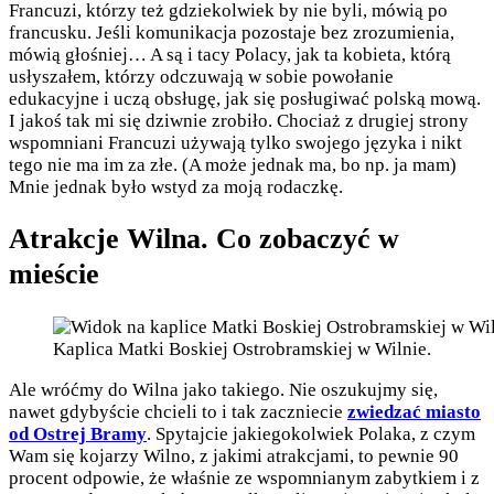
Francuzi, którzy też gdziekolwiek by nie byli, mówią po
francusku. Jeśli komunikacja pozostaje bez zrozumienia,
mówią głośniej… A są i tacy Polacy, jak ta kobieta, którą
usłyszałem, którzy odczuwają w sobie powołanie
edukacyjne i uczą obsługę, jak się posługiwać polską mową.
I jakoś tak mi się dziwnie zrobiło. Chociaż z drugiej strony
wspomniani Francuzi używają tylko swojego języka i nikt
tego nie ma im za złe. (A może jednak ma, bo np. ja mam)
Mnie jednak było wstyd za moją rodaczkę.
Atrakcje Wilna. Co zobaczyć w
mieście
Kaplica Matki Boskiej Ostrobramskiej w Wilnie.
Ale wróćmy do Wilna jako takiego. Nie oszukujmy się,
nawet gdybyście chcieli to i tak zaczniecie
zwiedzać miasto
od Ostrej Bramy
. Spytajcie jakiegokolwiek Polaka, z czym
Wam się kojarzy Wilno, z jakimi atrakcjami, to pewnie 90
procent odpowie, że właśnie ze wspomnianym zabytkiem i z