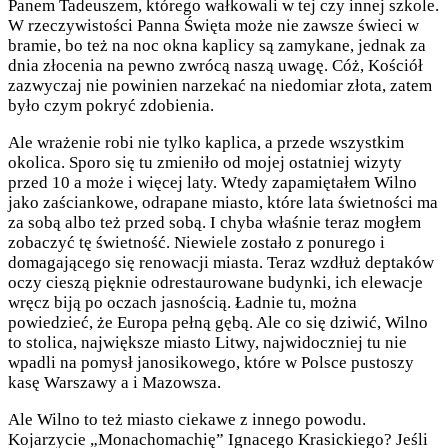
Panem Tadeuszem, którego wałkowali w tej czy innej szkole.
W rzeczywistości Panna Święta może nie zawsze świeci w
bramie, bo też na noc okna kaplicy są zamykane, jednak za
dnia złocenia na pewno zwrócą naszą uwagę. Cóż, Kościół
zazwyczaj nie powinien narzekać na niedomiar złota, zatem
było czym pokryć zdobienia.
Ale wrażenie robi nie tylko kaplica, a przede wszystkim
okolica. Sporo się tu zmieniło od mojej ostatniej wizyty
przed 10 a może i więcej laty. Wtedy zapamiętałem Wilno
jako zaściankowe, odrapane miasto, które lata świetności ma
za sobą albo też przed sobą. I chyba właśnie teraz mogłem
zobaczyć tę świetność. Niewiele zostało z ponurego i
domagającego się renowacji miasta. Teraz wzdłuż deptaków
oczy cieszą pięknie odrestaurowane budynki, ich elewacje
wręcz biją po oczach jasnością. Ładnie tu, można
powiedzieć, że Europa pełną gębą. Ale co się dziwić, Wilno
to stolica, największe miasto Litwy, najwidoczniej tu nie
wpadli na pomysł janosikowego, które w Polsce pustoszy
kasę Warszawy a i Mazowsza.
Ale Wilno to też miasto ciekawe z innego powodu.
Kojarzycie „Monachomachię” Ignacego Krasickiego? Jeśli