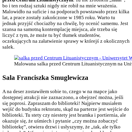
bo i ten rodzaj sztuki nigdy nie robił na mnie wrażenia.
Malowidło na suficie i na podporach powstawało przez kilka
lat, a prace zostały zakończone w 1985 roku. Warto tu
jednak przyjść chociażby na chwilę, by ocenić samemu. Jest
szansa na samotną kontemplację miejsca, ale trzeba się
liczyć z tym, że może tu być tłumek studentów,
oczekujących na załatwienie sprawy w którejś z okolicznych
salek.
Malowana salka przed Centrum Lituanistycznym na Uni
Sala Franciszka Smuglewicza
A na deser zostawiłem sobie to, czego w na mapce jako
dostępnej atrakcji nie zaznaczono, a obejrzeć można, jeśli
się poprosi. Zapraszam do biblioteki! Najpierw musiałem
wejść do budynku rektoratu, skąd na parterze jest wejście do
biblioteki. Tu stety czy niestety jest bramka i portiernia, ale
okazuje się, że uśmiech i pytanie „czy można zobaczyć
bibliotekę”, otwiera drzwi i usłyszymy, że „tak, ale tylko