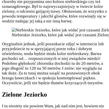
choroby nie przypomina ono koloru niebieskiego czy też
szmaragdowego. Był to najzwyczajniejszy w świecie kolor
zielony, o odcieniu gnijącej trawy. Obstawiam, że wszystko z
powodu temperatury i jakichś glonów, które rozwinęły się w
wodzie nadając jej taką a nie inną barwę.
Niebieskie Jeziorko, które jak widać jest czasami Ziel
Oryginalnie jednak, jeśli poszukacie zdjęć w internecie lub
przyjedziecie tu w sprzyjającej porze roku i dobrym
oświetleniu, woda będzie miała kolor niebieskawy. Barwa
pochodzi od… rozpuszczonych w niej związków miedzi!
Podobno głębokość zbiornika dochodzi tu do 20 metrów, a
jego długość to 120 na 50 metrów. I znów: nie wygląda na
tak duże. Za to tutaj można usiąść na postawionych obok
brzegu ławeczkach i w spokoju kontemplować piękno.
Oczywiście, jeśli nie będzie tłumów krzyczących turystów.
Zielone Jeziorko
I tu niestety nie powiem Wam, jak nad nim jest, bowiem nie