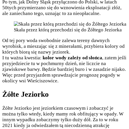
Po tym, jak Dolny Śląsk przyłączono do Polski, w latach
50tych przymierzano się do wznowienia eksploatacji złóż,
ale zaniechano tego, uznając to za nieopłacalne.
Skała przez którą przechodzi się do Żółtego Jeziorka
Od tej pory woda swobodnie zalewa tereny dawnych
wyrobisk, a mieszając się z minerałami, przybiera kolory od
których biorą się nazwy jeziorek.
I tu ważna kwestia:
kolor wody zależy od słońca
, zatem jeśli
przyjedziecie tu w pochmurny dzień, nie liczcie na
zjawiskowe barwy. Będzie bardziej buro i w zasadzie nijako.
Więc przed przyjazdem sprawdzajcie prognozę pogody w
okolicy wsi Wieściszowice.
Żółte Jeziorko
Żółte Jeziorko jest jeziorkiem czasowym i zobaczyć je
można tylko wtedy, kiedy mamy rok obfitujący w opady. W
innym wypadku zobaczymy tylko duży dół. Za to w roku
2021 kiedy ja odwiedzałem tą niecodzienną atrakcję