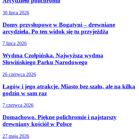
Arcydzieło polichromii
30 lipca 2026
Domy przysłupowe w Bogatyni – drewniane
arcydzieła. Po ten widok się tu przyjeżdża
7 lipca 2026
Wydma Czołpińska. Najwyższa wydma
Słowińskiego Parku Narodowego
26 czerwca 2026
Łagów i jego atrakcje. Miasto bez szału, ale na kilka
godzin w sam raz
7 czerwca 2026
Domachowo. Piękne polichromie i najstarszy
drewniany kościół w Polsce
27 maja 2026