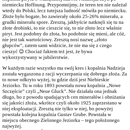
niemiecku Hoffnung. Przypomnijmy, że teren ten nie należał
wtedy do Polski, lecz tutejsza ludność mówiła po niemiecku.
Złoże było bogate, bo zawierały około 25-26% minerału, a
grudki minerału spore. Zresztą, jakbyście natknęli się tu na
złote drobinki, to nie cieszcie się, to nie złoto lecz właśnie
piryt. Jest podobny do złota, bo podobnie się mieni, ale cóż,
nie jest tak wartościowy. Zresztą nosi nazwę „złoto
głupców”, zatem sami widzicie, że nie ma się z czego
cieszyć 😉 Chociaż faktem też jest, że bywa
wykorzystywany w jubilerstwie.
W każdym razie wszystko ma swój kres i kopalnia Nadzieja
została wygaszona z racji wyczerpania się dobrego złoża. Za
to nowe odkryto wyżej, tu gdzie dziś jest Niebieskie
Jeziorko. Tu w roku 1893 powstała nowa kopalnia „Nowe
Szczęście” czyli „Neue Gluck”. Nie działała ona jednak
długo, bo z powodu spadających cen minerałów i obniżania
się jakości złoża, wkrótce czyli około 1925 zaprzestano w
niej eksploatacji. Zresztą nie tylko w niej, bo powyżej
powstała kolejna kopalnia Gustav Grube. Powstała w
miejscu obecnego Zielonego Jeziorka – tego położonego
najwyżej.