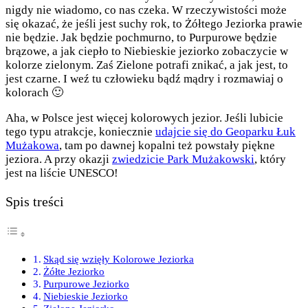
nigdy nie wiadomo, co nas czeka. W rzeczywistości może
się okazać, że jeśli jest suchy rok, to Żółtego Jeziorka prawie
nie będzie. Jak będzie pochmurno, to Purpurowe będzie
brązowe, a jak ciepło to Niebieskie jeziorko zobaczycie w
kolorze zielonym. Zaś Zielone potrafi znikać, a jak jest, to
jest czarne. I weź tu człowieku bądź mądry i rozmawiaj o
kolorach 🙂
Aha, w Polsce jest więcej kolorowych jezior. Jeśli lubicie
tego typu atrakcje, koniecznie
udajcie się do Geoparku Łuk
Mużakowa
, tam po dawnej kopalni też powstały piękne
jeziora. A przy okazji
zwiedzicie Park Mużakowski
, który
jest na liście UNESCO!
Spis treści
Skąd się wzięły Kolorowe Jeziorka
Żółte Jeziorko
Purpurowe Jeziorko
Niebieskie Jeziorko