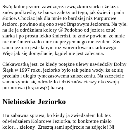
Swój kolor jezioro zawdzięcza związkom siarki i żelaza. I
znów podkreślę, że barwa zależy od tego, jak świeci i pada
słońce. Chociaż jak dla mnie to bardziej niż Purpurowe
Jezioro, powinno się ono zwać Brązowym Jeziorem. Na tyle,
na ile ja odróżniam kolory 🙂 Podobno od jeziora czuć
siarką i po prostu lekko śmierdzi, tu znów powiem, że mnie
nic nie śmierdziało i nic nieprzyjemnego nie czułem. Zaś
samo jezioro jest słabym roztworem kwasu siarkowego.
Więc jak się domyślacie, kąpiel nie jest zalecana.
Ciekawostką jest, że kiedy potężne ulewy nawiedziły Dolny
Śląsk w 1997 roku, jeziorko było tak pełne wody, że aż się
przelało i uległo tymczasowemu zniszczeniu. Na szczęście
samoczynnie się odrodziło i dziś znów cieszy oko swoją
purpurową (brązową?) barwą.
Niebieskie Jeziorko
I tu zabawna sprawa, bo kiedy ja zwiedzałem lub też
odwiedzałem Kolorowe Jeziorka, to konkretne miało
kolor… zielony! Zresztą sami spójrzcie na zdjęcie! Ni