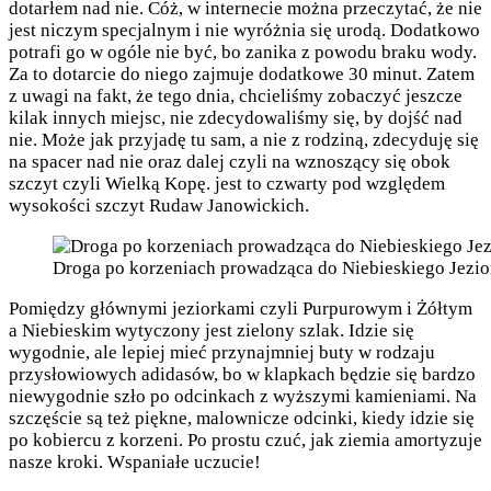
dotarłem nad nie. Cóż, w internecie można przeczytać, że nie
jest niczym specjalnym i nie wyróżnia się urodą. Dodatkowo
potrafi go w ogóle nie być, bo zanika z powodu braku wody.
Za to dotarcie do niego zajmuje dodatkowe 30 minut. Zatem
z uwagi na fakt, że tego dnia, chcieliśmy zobaczyć jeszcze
kilak innych miejsc, nie zdecydowaliśmy się, by dojść nad
nie. Może jak przyjadę tu sam, a nie z rodziną, zdecyduję się
na spacer nad nie oraz dalej czyli na wznoszący się obok
szczyt czyli Wielką Kopę. jest to czwarty pod względem
wysokości szczyt Rudaw Janowickich.
Droga po korzeniach prowadząca do Niebieskiego Jezio
Pomiędzy głównymi jeziorkami czyli Purpurowym i Żółtym
a Niebieskim wytyczony jest zielony szlak. Idzie się
wygodnie, ale lepiej mieć przynajmniej buty w rodzaju
przysłowiowych adidasów, bo w klapkach będzie się bardzo
niewygodnie szło po odcinkach z wyższymi kamieniami. Na
szczęście są też piękne, malownicze odcinki, kiedy idzie się
po kobiercu z korzeni. Po prostu czuć, jak ziemia amortyzuje
nasze kroki. Wspaniałe uczucie!