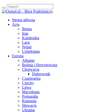
Strona główna
Azja
Birma
Iran
Kambodża
Laos
Nepal
Uzbekistan
Europa
Albania
Bośnia i Hercegowina
Chorwacja
Dubrownik
Czarnogóra
Czechy
Litwa
Macedonia
Portugalia
Rumunia
Słowacja
Ukraina