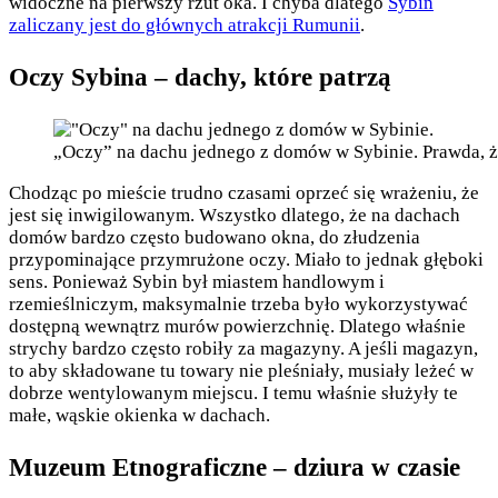
widoczne na pierwszy rzut oka. I chyba dlatego
Sybin
zaliczany jest do głównych atrakcji Rumunii
.
Oczy Sybina – dachy, które patrzą
„Oczy” na dachu jednego z domów w Sybinie. Prawda, że
Chodząc po mieście trudno czasami oprzeć się wrażeniu, że
jest się inwigilowanym. Wszystko dlatego, że na dachach
domów bardzo często budowano okna, do złudzenia
przypominające przymrużone oczy. Miało to jednak głęboki
sens. Ponieważ Sybin był miastem handlowym i
rzemieślniczym, maksymalnie trzeba było wykorzystywać
dostępną wewnątrz murów powierzchnię. Dlatego właśnie
strychy bardzo często robiły za magazyny. A jeśli magazyn,
to aby składowane tu towary nie pleśniały, musiały leżeć w
dobrze wentylowanym miejscu. I temu właśnie służyły te
małe, wąskie okienka w dachach.
Muzeum Etnograficzne – dziura w czasie