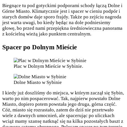
Biegnące tu pod gotyckimi podporami schody łączą Dolne i
Górne Miasto. Klimatycznie jest i spacer w cieniu podpór i
starych domów daje sporo frajdy. Także po zejściu nagroda
jest warta uwagi, bo kiedy będąc na dole podniesiemy
głowę, bo przed nami przepiękna średniowieczna panorama
z kościelną wieżą jako punktem centralnym.
Spacer po Dolnym Mieście
Plac w Dolnym Mieście w Sybinie.
Dolne Miasto w Sybinie
I kiedy już doszliśmy do miejsca, w którym zaczął się Sybin,
warto po nim pospacerować. Tak, najpierw powstało Dolne
Miasto, dopiero potem powstała jego druga, górna część.
Cóż, miasto się rozrastało, zatem do dziś nie przetrwało
wiele z dawnych umocnień, ale spacerując po uliczkach
wciąż mamy szansę natknąć się na kilka pozostałych baszt z
dawnego sytemu obronnego. Polecam spacer po tym terenie,