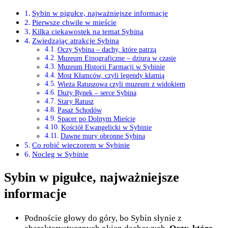
Sybin w pigułce, najważniejsze informacje
Pierwsze chwile w mieście
Kilka ciekawostek na temat Sybina
Zwiedzając atrakcje Sybina
Oczy Sybina – dachy, które patrzą
Muzeum Etnograficzne – dziura w czasie
Muzeum Historii Farmacji w Sybinie
Most Kłamców, czyli legendy kłamią
Wieża Ratuszowa czyli muzeum z widokiem
Duży Rynek – serce Sybina
Stary Ratusz
Pasaż Schodów
Spacer po Dolnym Mieście
Kościół Ewangelicki w Sybinie
Dawne mury obronne Sybina
Co robić wieczorem w Sybinie
Nocleg w Sybinie
Sybin w pigułce, najważniejsze
informacje
Podnoście głowy do góry, bo Sybin słynie z