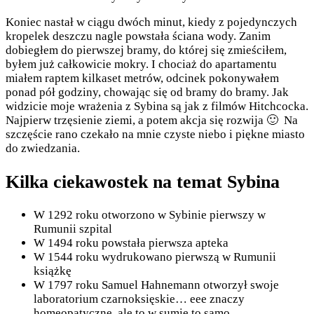
Koniec nastał w ciągu dwóch minut, kiedy z pojedynczych
kropelek deszczu nagle powstała ściana wody. Zanim
dobiegłem do pierwszej bramy, do której się zmieściłem,
byłem już całkowicie mokry. I chociaż do apartamentu
miałem raptem kilkaset metrów, odcinek pokonywałem
ponad pół godziny, chowając się od bramy do bramy. Jak
widzicie moje wrażenia z Sybina są jak z filmów Hitchcocka.
Najpierw trzęsienie ziemi, a potem akcja się rozwija 🙂 Na
szczęście rano czekało na mnie czyste niebo i piękne miasto
do zwiedzania.
Kilka ciekawostek na temat Sybina
W 1292 roku otworzono w Sybinie pierwszy w
Rumunii szpital
W 1494 roku powstała pierwsza apteka
W 1544 roku wydrukowano pierwszą w Rumunii
książkę
W 1797 roku Samuel Hahnemann otworzył swoje
laboratorium czarnoksięskie… eee znaczy
homeopatyczne, ale to w sumie to samo