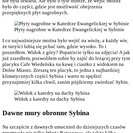
nie była otwarta. Ale było o tyle dobrze, że wejść można
było do części, gdzie jest możliwość obejrzenia
przepięknych płyt nagrobnych.
Płyty nagrobne w Katedrze Ewangelickiej w Sybinie
I co najważniejsze można było wejść na wieżę, a każdy wie,
że turyści lubią się pchać tam, gdzie wysoko. To i
poszedłem. Widok z góry? Popatrzcie tylko na zdjęcia! A jak
już zszedłem, pozwoliłem sobie by zajść do leżącej przy tym
placyku Cafe Wiedeńska na kawę i ciastko z widokiem na
Dolne Miasto. Zresztą ten placyk, to jedna z najbardziej
klimatycznych części Sybina i warto tu spędzić
przynajmniej kilka chwil, zanim pójdziemy zwiedzać Sybin.
Widok z katedry na dachy Sybina
Dawne mury obronne Sybina
Na szczęście z dawnych umocnień do dzisiejszych czasów
przetrwała nie tylko Wieża Ratuszowa, ale także kilka