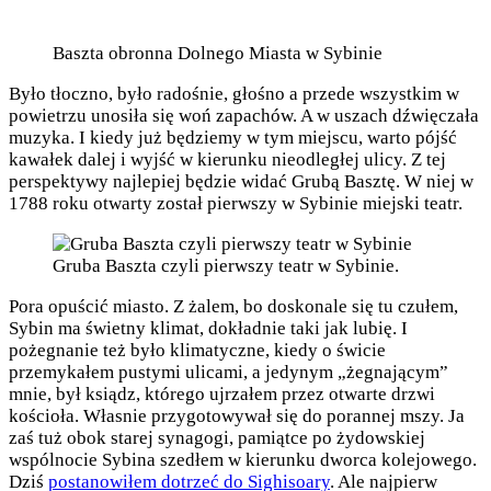
Baszta obronna Dolnego Miasta w Sybinie
Było tłoczno, było radośnie, głośno a przede wszystkim w
powietrzu unosiła się woń zapachów. A w uszach dźwięczała
muzyka. I kiedy już będziemy w tym miejscu, warto pójść
kawałek dalej i wyjść w kierunku nieodległej ulicy. Z tej
perspektywy najlepiej będzie widać Grubą Basztę. W niej w
1788 roku otwarty został pierwszy w Sybinie miejski teatr.
Gruba Baszta czyli pierwszy teatr w Sybinie.
Pora opuścić miasto. Z żalem, bo doskonale się tu czułem,
Sybin ma świetny klimat, dokładnie taki jak lubię. I
pożegnanie też było klimatyczne, kiedy o świcie
przemykałem pustymi ulicami, a jedynym „żegnającym”
mnie, był ksiądz, którego ujrzałem przez otwarte drzwi
kościoła. Własnie przygotowywał się do porannej mszy. Ja
zaś tuż obok starej synagogi, pamiątce po żydowskiej
wspólnocie Sybina szedłem w kierunku dworca kolejowego.
Dziś
postanowiłem dotrzeć do Sighisoary
. Ale najpierw