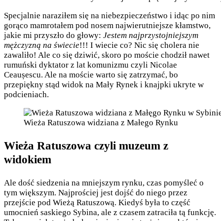
Specjalnie naraziłem się na niebezpieczeństwo i idąc po nim
gorąco mamrotałem pod nosem najwierutniejsze kłamstwo,
jakie mi przyszło do głowy:
Jestem najprzystojniejszym
mężczyzną na świecie
!!! I wiecie co? Nic się cholera nie
zawaliło! Ale co się dziwić, skoro po moście chodził nawet
rumuński dyktator z lat komunizmu czyli Nicolae
Ceaușescu. Ale na moście warto się zatrzymać, bo
przepiękny stąd widok na Mały Rynek i knajpki ukryte w
podcieniach.
Wieża Ratuszowa widziana z Małego Rynku
Wieża Ratuszowa czyli muzeum z
widokiem
Ale dość siedzenia na mniejszym rynku, czas pomyśleć o
tym większym. Najprościej jest dojść do niego przez
przejście pod Wieżą Ratuszową. Kiedyś była to część
umocnień saskiego Sybina, ale z czasem zatraciła tą funkcję.