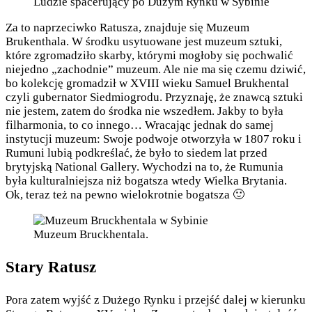
Ludzie spacerujący po Dużym Rynku w Sybinie
Za to naprzeciwko Ratusza, znajduje się Muzeum
Brukenthala. W środku usytuowane jest muzeum sztuki,
które zgromadziło skarby, którymi mogłoby się pochwalić
niejedno „zachodnie” muzeum. Ale nie ma się czemu dziwić,
bo kolekcję gromadził w XVIII wieku Samuel Brukhental
czyli gubernator Siedmiogrodu. Przyznaję, że znawcą sztuki
nie jestem, zatem do środka nie wszedłem. Jakby to była
filharmonia, to co innego… Wracając jednak do samej
instytucji muzeum: Swoje podwoje otworzyła w 1807 roku i
Rumuni lubią podkreślać, że było to siedem lat przed
brytyjską National Gallery. Wychodzi na to, że Rumunia
była kulturalniejsza niż bogatsza wtedy Wielka Brytania.
Ok, teraz też na pewno wielokrotnie bogatsza 🙂
Muzeum Bruckhentala.
Stary Ratusz
Pora zatem wyjść z Dużego Rynku i przejść dalej w kierunku