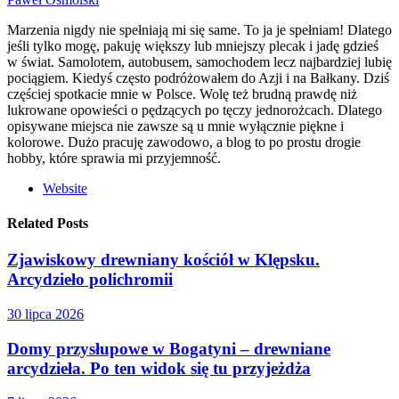
Marzenia nigdy nie spełniają mi się same. To ja je spełniam! Dlatego
jeśli tylko mogę, pakuję większy lub mniejszy plecak i jadę gdzieś
w świat. Samolotem, autobusem, samochodem lecz najbardziej lubię
pociągiem. Kiedyś często podróżowałem do Azji i na Bałkany. Dziś
częściej spotkacie mnie w Polsce. Wolę też brudną prawdę niż
lukrowane opowieści o pędzących po tęczy jednorożcach. Dlatego
opisywane miejsca nie zawsze są u mnie wyłącznie piękne i
kolorowe. Dużo pracuję zawodowo, a blog to po prostu drogie
hobby, które sprawia mi przyjemność.
Website
Related Posts
Zjawiskowy drewniany kościół w Klępsku.
Arcydzieło polichromii
30 lipca 2026
Domy przysłupowe w Bogatyni – drewniane
arcydzieła. Po ten widok się tu przyjeżdża