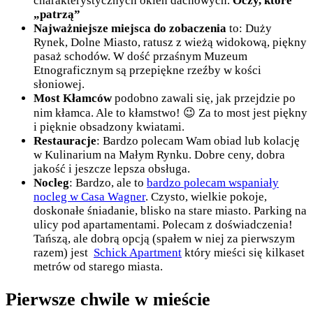
charakterystycznych okien dachowych.
Oczy, które
„patrzą”
Najważniejsze miejsca do zobaczenia
to: Duży
Rynek, Dolne Miasto, ratusz z wieżą widokową, piękny
pasaż schodów. W dość przaśnym Muzeum
Etnograficznym są przepiękne rzeźby w kości
słoniowej.
Most Kłamców
podobno zawali się, jak przejdzie po
nim kłamca. Ale to kłamstwo! 😉 Za to most jest piękny
i pięknie obsadzony kwiatami.
Restauracje
: Bardzo polecam Wam obiad lub kolację
w Kulinarium na Małym Rynku. Dobre ceny, dobra
jakość i jeszcze lepsza obsługa.
Nocleg
: Bardzo, ale to
bardzo polecam wspaniały
nocleg w Casa Wagner
. Czysto, wielkie pokoje,
doskonałe śniadanie, blisko na stare miasto. Parking na
ulicy pod apartamentami. Polecam z doświadczenia!
Tańszą, ale dobrą opcją (spałem w niej za pierwszym
razem) jest
Schick Apartment
który mieści się kilkaset
metrów od starego miasta.
Pierwsze chwile w mieście