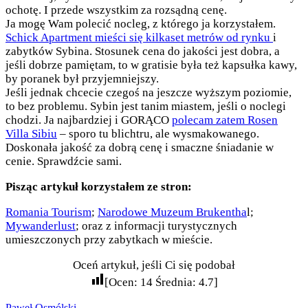
ochotę. I przede wszystkim za rozsądną cenę.
Ja mogę Wam polecić nocleg, z którego ja korzystałem.
Schick Apartment mieści się kilkaset metrów od rynku
i
zabytków Sybina. Stosunek cena do jakości jest dobra, a
jeśli dobrze pamiętam, to w gratisie była też kapsułka kawy,
by poranek był przyjemniejszy.
Jeśli jednak chcecie czegoś na jeszcze wyższym poziomie,
to bez problemu. Sybin jest tanim miastem, jeśli o noclegi
chodzi. Ja najbardziej i GORĄCO
polecam zatem Rosen
Villa Sibiu
– sporo tu blichtru, ale wysmakowanego.
Doskonała jakość za dobrą cenę i smaczne śniadanie w
cenie. Sprawdźcie sami.
Pisząc artykuł korzystałem ze stron:
Romania Tourism
;
Narodowe Muzeum Brukentha
l;
Mywanderlust
; oraz z informacji turystycznych
umieszczonych przy zabytkach w mieście.
Oceń artykuł, jeśli Ci się podobał
[Ocen:
14
Średnia:
4.7
]
Paweł Osmólski