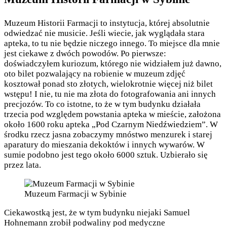
Muzeum Historii Farmacji to instytucja, której absolutnie
odwiedzać nie musicie. Jeśli wiecie, jak wyglądała stara
apteka, to tu nie będzie niczego innego. To miejsce dla mnie
jest ciekawe z dwóch powodów. Po pierwsze:
doświadczyłem kuriozum, którego nie widziałem już dawno,
oto bilet pozwalający na robienie w muzeum zdjęć
kosztował ponad sto złotych, wielokrotnie więcej niż bilet
wstępu! I nie, tu nie ma złota do fotografowania ani innych
precjozów. To co istotne, to że w tym budynku działała
trzecia pod względem powstania apteka w mieście, założona
około 1600 roku apteka „Pod Czarnym Niedźwiedziem”. W
środku rzecz jasna zobaczymy mnóstwo menzurek i starej
aparatury do mieszania dekoktów i innych wywarów. W
sumie podobno jest tego około 6000 sztuk. Uzbierało się
przez lata.
Muzeum Farmacji w Sybinie
Ciekawostką jest, że w tym budynku niejaki Samuel
Hohnemann zrobił podwaliny pod medyczne