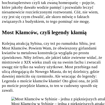
hochsztaplerstwo czyli tak zwaną homeopatię – pojęcie,
które jakoby dawało wodzie pamięć i pozwalało leczyć
niesamowicie rozcieńczonymi roztworami. Cóż, nie wiem,
czy jest się czym chwalić, ale skoro mówię o faktach
związanych z budynkiem, to tego pominąć nie mogę.
Most Kłamców, czyli legendy kłamią
Kolejną atrakcją Sybina, czy też po rumuńsku Sibiu, jest
Most Kłamców. Powiem Wam, że obwieszony girlandami
kwiatów ta metalowa konstrukcja wygląda po prostu
zjawiskowo. Niby żeliwo, ale jakieś takie zwiewne widać, że
mistrzowie z XIX wieku znali się na swoim fachu i zwracali
uwagę nie tylko na walory użytkowe. Most przebiega nad
ulicą zbiegającą do Nowego Miasta, do tej dzielnicy, gdzie
dawniej mieściło się rzemiosło. Ale wracając do legendy:
Legenda o moście kłamców kłamie! Oto głosi ona, że jeśli
po moście przejdzie kłamca, to ten w cudowny sposób się
zawali.
Most Kłamców w Sybinie – jedna z piękniejszych atrakc