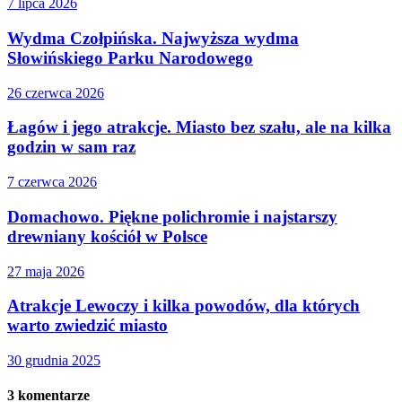
7 lipca 2026
Wydma Czołpińska. Najwyższa wydma
Słowińskiego Parku Narodowego
26 czerwca 2026
Łagów i jego atrakcje. Miasto bez szału, ale na kilka
godzin w sam raz
7 czerwca 2026
Domachowo. Piękne polichromie i najstarszy
drewniany kościół w Polsce
27 maja 2026
Atrakcje Lewoczy i kilka powodów, dla których
warto zwiedzić miasto
30 grudnia 2025
3
komentarze