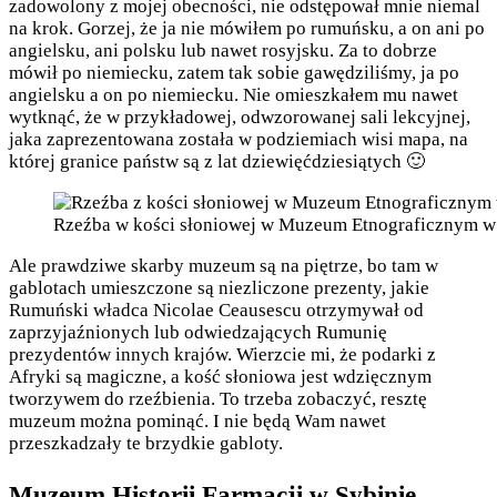
zadowolony z mojej obecności, nie odstępował mnie niemal
na krok. Gorzej, że ja nie mówiłem po rumuńsku, a on ani po
angielsku, ani polsku lub nawet rosyjsku. Za to dobrze
mówił po niemiecku, zatem tak sobie gawędziliśmy, ja po
angielsku a on po niemiecku. Nie omieszkałem mu nawet
wytknąć, że w przykładowej, odwzorowanej sali lekcyjnej,
jaka zaprezentowana została w podziemiach wisi mapa, na
której granice państw są z lat dziewięćdziesiątych 🙂
Rzeźba w kości słoniowej w Muzeum Etnograficznym w Sy
Ale prawdziwe skarby muzeum są na piętrze, bo tam w
gablotach umieszczone są niezliczone prezenty, jakie
Rumuński władca Nicolae Ceausescu otrzymywał od
zaprzyjaźnionych lub odwiedzających Rumunię
prezydentów innych krajów. Wierzcie mi, że podarki z
Afryki są magiczne, a kość słoniowa jest wdzięcznym
tworzywem do rzeźbienia. To trzeba zobaczyć, resztę
muzeum można pominąć. I nie będą Wam nawet
przeszkadzały te brzydkie gabloty.
Muzeum Historii Farmacji w Sybinie