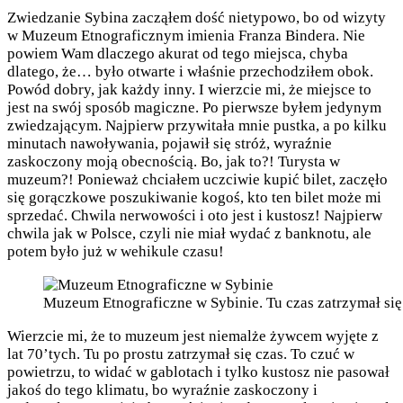
Zwiedzanie Sybina zacząłem dość nietypowo, bo od wizyty
w Muzeum Etnograficznym imienia Franza Bindera. Nie
powiem Wam dlaczego akurat od tego miejsca, chyba
dlatego, że… było otwarte i właśnie przechodziłem obok.
Powód dobry, jak każdy inny. I wierzcie mi, że miejsce to
jest na swój sposób magiczne. Po pierwsze byłem jedynym
zwiedzającym. Najpierw przywitała mnie pustka, a po kilku
minutach nawoływania, pojawił się stróż, wyraźnie
zaskoczony moją obecnością. Bo, jak to?! Turysta w
muzeum?! Ponieważ chciałem uczciwie kupić bilet, zaczęło
się gorączkowe poszukiwanie kogoś, kto ten bilet może mi
sprzedać. Chwila nerwowości i oto jest i kustosz! Najpierw
chwila jak w Polsce, czyli nie miał wydać z banknotu, ale
potem było już w wehikule czasu!
Muzeum Etnograficzne w Sybinie. Tu czas zatrzymał się k
Wierzcie mi, że to muzeum jest niemalże żywcem wyjęte z
lat 70’tych. Tu po prostu zatrzymał się czas. To czuć w
powietrzu, to widać w gablotach i tylko kustosz nie pasował
jakoś do tego klimatu, bo wyraźnie zaskoczony i