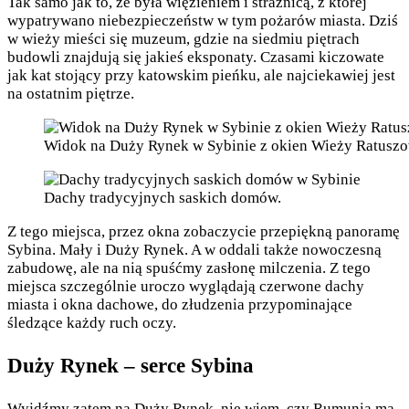
Tak samo jak to, że była więzieniem i strażnicą, z której
wypatrywano niebezpieczeństw w tym pożarów miasta. Dziś
w wieży mieści się muzeum, gdzie na siedmiu piętrach
budowli znajdują się jakieś eksponaty. Czasami kiczowate
jak kat stojący przy katowskim pieńku, ale najciekawiej jest
na ostatnim piętrze.
Widok na Duży Rynek w Sybinie z okien Wieży Ratuszo
Dachy tradycyjnych saskich domów.
Z tego miejsca, przez okna zobaczycie przepiękną panoramę
Sybina. Mały i Duży Rynek. A w oddali także nowoczesną
zabudowę, ale na nią spuśćmy zasłonę milczenia. Z tego
miejsca szczególnie uroczo wyglądają czerwone dachy
miasta i okna dachowe, do złudzenia przypominające
śledzące każdy ruch oczy.
Duży Rynek – serce Sybina
Wyjdźmy zatem na Duży Rynek, nie wiem, czy Rumunia ma