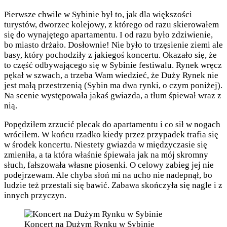
Pierwsze chwile w Sybinie był to, jak dla większości
turystów, dworzec kolejowy, z którego od razu skierowałem
się do wynajętego apartamentu. I od razu było zdziwienie,
bo miasto drżało. Dosłownie! Nie było to trzęsienie ziemi ale
basy, który pochodziły z jakiegoś koncertu. Okazało się, że
to część odbywającego się w Sybinie festiwalu. Rynek wręcz
pękał w szwach, a trzeba Wam wiedzieć, że Duży Rynek nie
jest małą przestrzenią (Sybin ma dwa rynki, o czym poniżej).
Na scenie występowała jakaś gwiazda, a tłum śpiewał wraz z
nią.
Popędziłem zrzucić plecak do apartamentu i co sił w nogach
wróciłem. W końcu rzadko kiedy przez przypadek trafia się
w środek koncertu. Niestety gwiazda w międzyczasie się
zmieniła, a ta która właśnie śpiewała jak na mój skromny
słuch, fałszowała własne piosenki. O celowy zabieg jej nie
podejrzewam. Ale chyba słoń mi na ucho nie nadepnął, bo
ludzie też przestali się bawić. Zabawa skończyła się nagle i z
innych przyczyn.
Koncert na Dużym Rynku w Sybinie