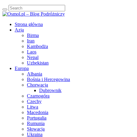
Strona główna
Azja
Birma
Iran
Kambodża
Laos
Nepal
Uzbekistan
Europa
Albania
Bośnia i Hercegowina
Chorwacja
Dubrownik
Czarnogóra
Czechy
Litwa
Macedonia
Portugalia
Rumunia
Słowacja
Ukraina